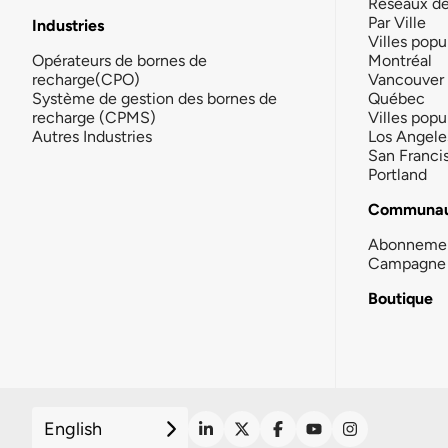
Réseaux d
Par Ville
Industries
Villes popu
Opérateurs de bornes de
Montréal
recharge(CPO)
Vancouver
Système de gestion des bornes de
Québec
recharge (CPMS)
Villes popu
Autres Industries
Los Angele
San Franci
Portland
Communau
Abonneme
Campagne 
Boutique
English