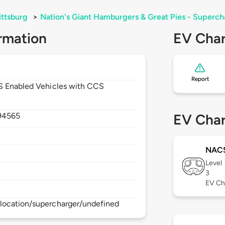
ittsburg
>
Nation's Giant Hamburgers & Great Pies - Superch
rmation
EV Char
Report
CS Enabled Vehicles with CCS
94565
EV Char
NAC
Level
3
EV Ch
location/supercharger/undefined