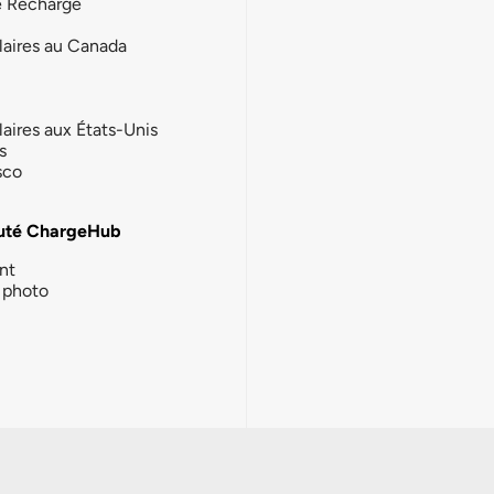
e Recharge
laires au Canada
laires aux États-Unis
s
sco
té ChargeHub
nt
photo