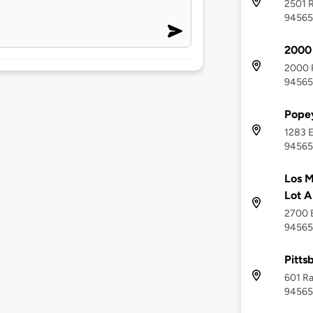
2501 R
94565
2000 
2000 R
94565
Popey
1283 E
94565
Los M
Lot A
2700 E
94565
Pitts
601 Ra
94565