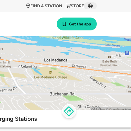
FIND A STATION
STORE
Get the app
rging Stations