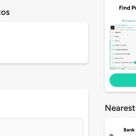
Find P
tos
Nearest
Bank 