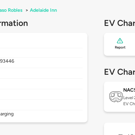
aso Robles
>
Adelaide Inn
rmation
EV Char
Report
,
93446
EV Char
NAC
Level
EV Ch
arging