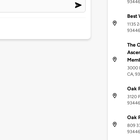
9344
Best 
1135 2
9344
The O
Ascen
Mem
3000 R
CA, 9
Oak P
3120 P
9344
Oak 
809 33
9344