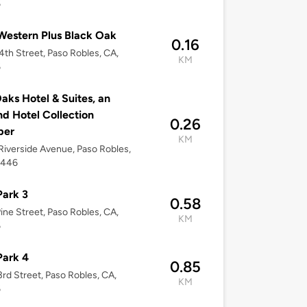
6
Western Plus Black Oak
0.16
4th Street, Paso Robles, CA,
KM
6
aks Hotel & Suites, an
d Hotel Collection
0.26
ber
KM
iverside Avenue, Paso Robles,
3446
ark 3
0.58
ine Street, Paso Robles, CA,
KM
6
Park 4
0.85
rd Street, Paso Robles, CA,
KM
6