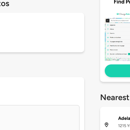
Find P
tos
Nearest
Adela
1215 Y