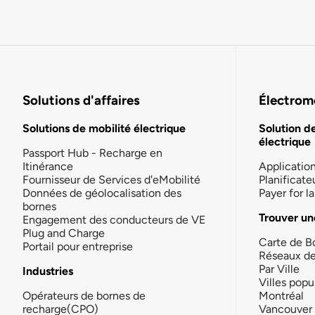
Solutions d'affaires
Électromo
Solutions de mobilité électrique
Solution d
électrique
Passport Hub - Recharge en
Itinérance
Applicatio
Fournisseur de Services d'eMobilité
Planificate
Données de géolocalisation des
Payer for 
bornes
Trouver un
Engagement des conducteurs de VE
Plug and Charge
Carte de B
Portail pour entreprise
Réseaux d
Par Ville
Industries
Villes popu
Opérateurs de bornes de
Montréal
recharge(CPO)
Vancouver