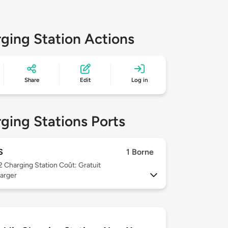
ging Station Actions
Share
Edit
Log in
ging Stations Ports
S
1 Borne
 2
Charging Station Coût: Gratuit
arger