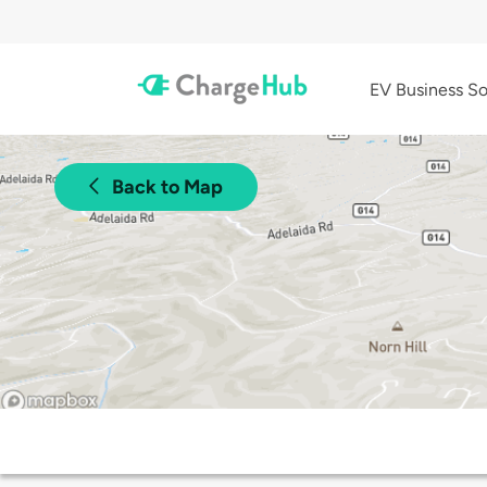
EV Business So
Back to Map