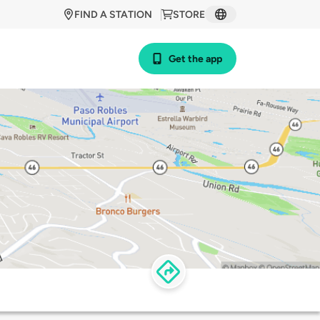
FIND A STATION
STORE
Get the app