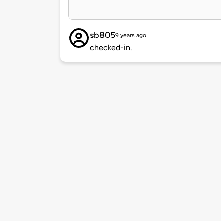
sb805
9 years ago
checked-in.