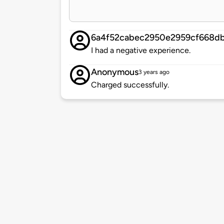
6a4f52cabec2950e2959cf668d
I had a negative experience.
Anonymous
3 years ago
Charged successfully.