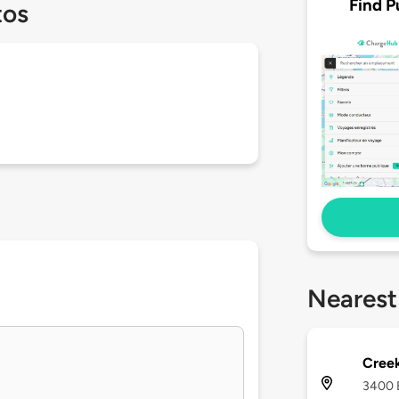
Find P
tos
Nearest
Creek
3400 E