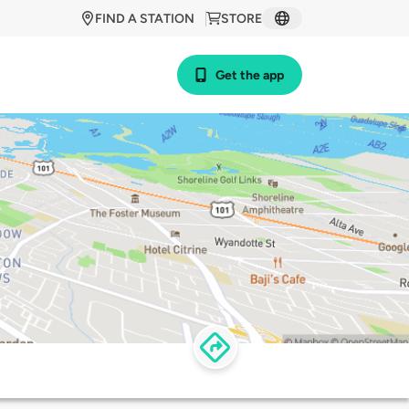
FIND A STATION
STORE
Get the app