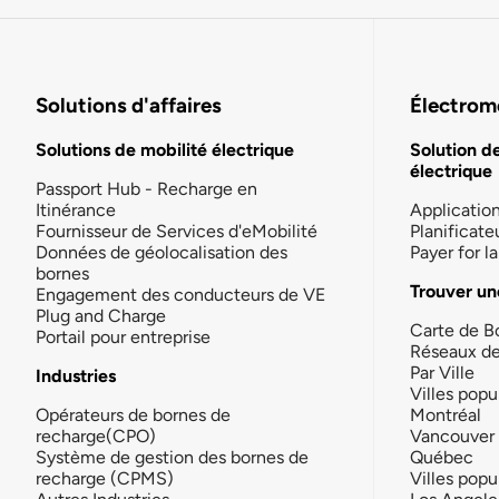
Solutions d'affaires
Électromo
Solutions de mobilité électrique
Solution d
électrique
Passport Hub - Recharge en
Itinérance
Applicatio
Fournisseur de Services d'eMobilité
Planificate
Données de géolocalisation des
Payer for 
bornes
Trouver un
Engagement des conducteurs de VE
Plug and Charge
Carte de B
Portail pour entreprise
Réseaux d
Par Ville
Industries
Villes popu
Opérateurs de bornes de
Montréal
recharge(CPO)
Vancouver
Système de gestion des bornes de
Québec
recharge (CPMS)
Villes popu