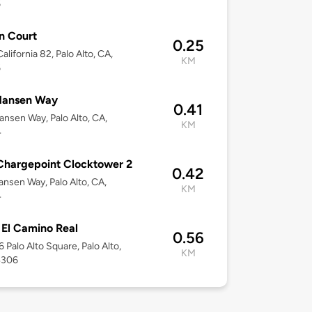
6
n Court
0.25
alifornia 82, Palo Alto, CA,
KM
6
Hansen Way
0.41
nsen Way, Palo Alto, CA,
KM
4
hargepoint Clocktower 2
0.42
nsen Way, Palo Alto, CA,
KM
4
El Camino Real
0.56
6 Palo Alto Square, Palo Alto,
KM
4306