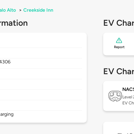
alo Alto
>
Creekside Inn
rmation
EV Char
Report
4306
EV Char
NAC
Level
EV Ch
arging