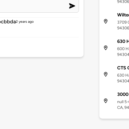
9430
Wilto
bcbbda
2 years ago
3709 C
9430
630 
600 Ha
9430
CTS C
630 Ha
9430
3000 
null 5-
CA, 9