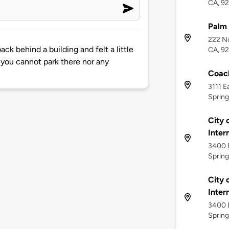
CA, 9
Palm 
222 No
ack behind a building and felt a little
CA, 9
 you cannot park there nor any
Coach
3111 E
Spring
City 
Inter
3400 E
Spring
City 
Inter
3400 E
Spring