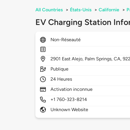
All Countries
>
États-Unis
>
Californie
>
P
EV Charging Station Info
Non-Réseauté
2901
East Alejo,
Palm Springs,
CA,
92
Publique
24 Heures
Activation inconnue
+1 760-323-8214
Unknown Website