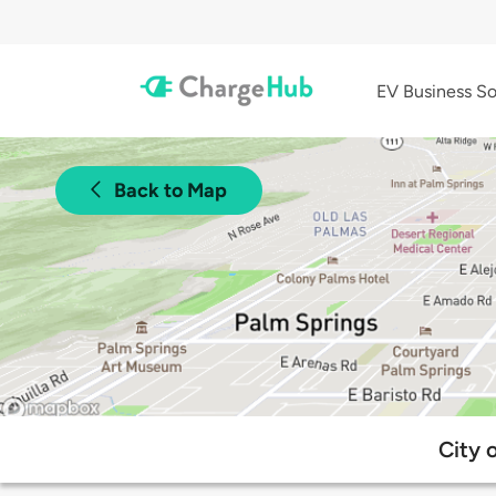
EV Business So
Back to Map
City 