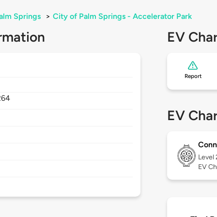
alm Springs
>
City of Palm Springs - Accelerator Park
rmation
EV Char
Report
264
EV Char
Conn
Level
EV Ch