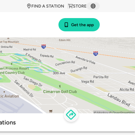
FIND A STATION
STORE
Get the app
ations