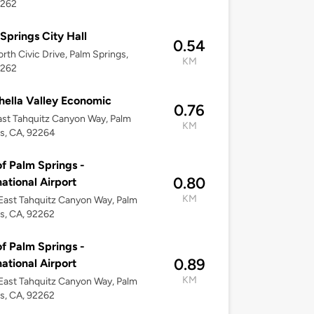
2262
Springs City Hall
0.54
rth Civic Drive, Palm Springs,
KM
2262
ella Valley Economic
0.76
ast Tahquitz Canyon Way, Palm
KM
s, CA, 92264
of Palm Springs -
0.80
national Airport
KM
ast Tahquitz Canyon Way, Palm
s, CA, 92262
of Palm Springs -
0.89
national Airport
KM
ast Tahquitz Canyon Way, Palm
s, CA, 92262