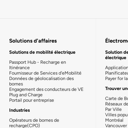
Solutions d'affaires
Électromo
Solutions de mobilité électrique
Solution d
électrique
Passport Hub - Recharge en
Itinérance
Applicatio
Fournisseur de Services d'eMobilité
Planificate
Données de géolocalisation des
Payer for 
bornes
Trouver un
Engagement des conducteurs de VE
Plug and Charge
Carte de B
Portail pour entreprise
Réseaux d
Par Ville
Industries
Villes popu
Opérateurs de bornes de
Montréal
recharge(CPO)
Vancouver