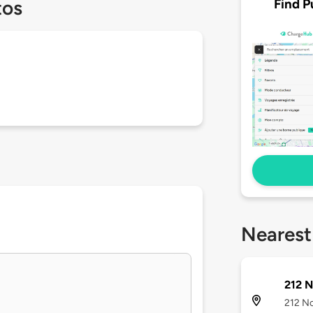
Find P
tos
Nearest
212 N
212 No