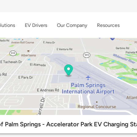
lutions
EV Drivers
Our Company
Resources
of Palm Springs - Accelerator Park EV Charging St