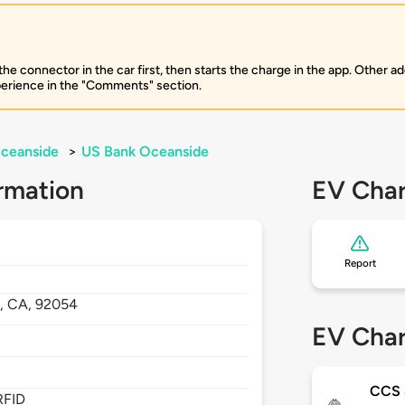
 connector in the car first, then starts the charge in the app. Other add
perience in the "Comments" section.
ceanside
>
US Bank Oceanside
rmation
EV Char
Report
,
CA,
92054
EV Char
CCS
RFID