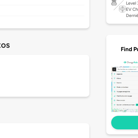
Level
EV Ch
Derniè
tos
Find P