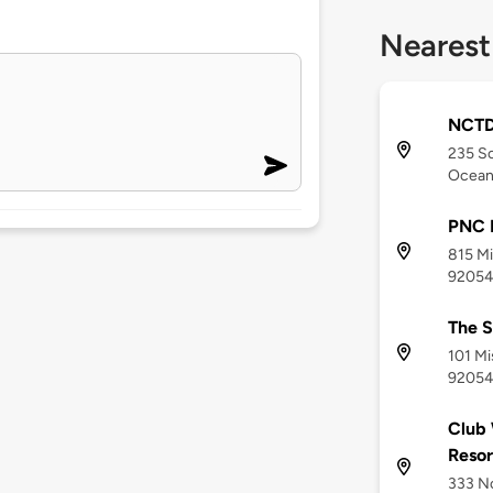
Nearest
NCTD-
235 So
Ocean
PNC 
815 Mi
9205
The S
101 Mi
9205
Club
Resor
333 No