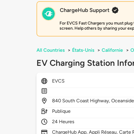
ChargeHub Support
For EVCS Fast Chargers you must plug the
screen. Help others by sharing your ex
All Countries
>
États-Unis
>
Californie
>
O
EV Charging Station Info
EVCS
840
South Coast Highway,
Oceanside
Publique
24 Heures
ChargeHub App, Appli Réseau, Carte 