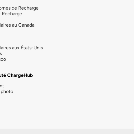
ornes de Recharge
e Recharge
laires au Canada
laires aux États-Unis
s
sco
té ChargeHub
nt
photo