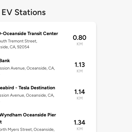
 EV Stations
Oceanside Transit Center
0.80
uth Tremont Street,
KM
side, CA, 92054
Bank
1.13
ssion Avenue, Oceanside, CA,
KM
4
eabird - Tesla Destination
1.14
ssion Avenue, Oceanside, CA,
KM
4
 Wyndham Oceanside Pier
1.34
t
KM
rth Myers Street, Oceanside,