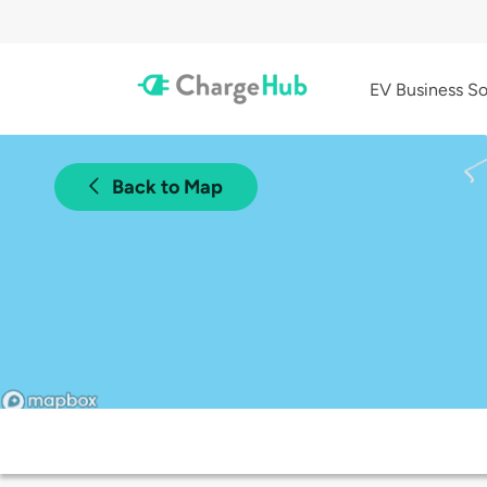
EV Business So
Back to Map