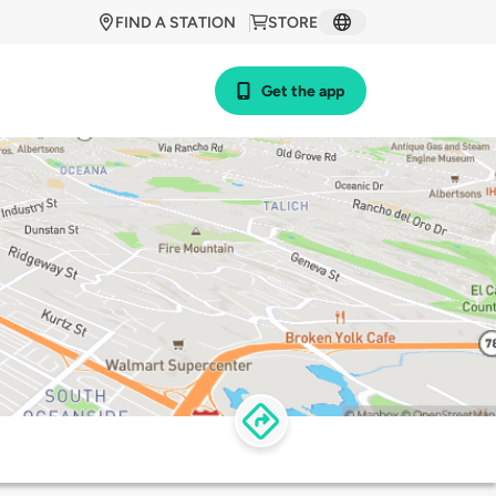
FIND A STATION
STORE
Get the app