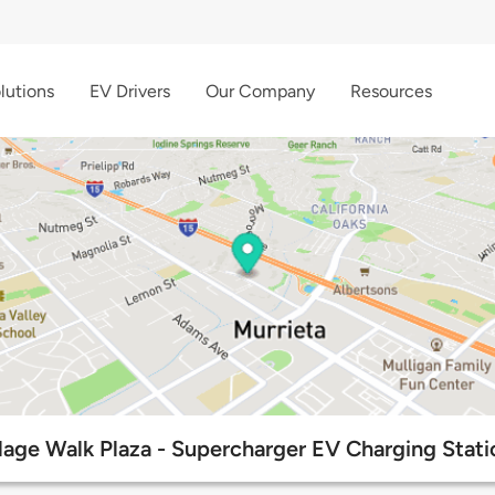
lutions
EV Drivers
Our Company
Resources
llage Walk Plaza - Supercharger EV Charging Stati