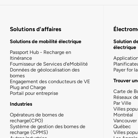
Solutions d'affaires
Électromo
Solutions de mobilité électrique
Solution d
électrique
Passport Hub - Recharge en
Itinérance
Applicatio
Fournisseur de Services d'eMobilité
Planificate
Données de géolocalisation des
Payer for 
bornes
Trouver un
Engagement des conducteurs de VE
Plug and Charge
Carte de B
Portail pour entreprise
Réseaux d
Par Ville
Industries
Villes popu
Opérateurs de bornes de
Montréal
recharge(CPO)
Vancouver
Système de gestion des bornes de
Québec
recharge (CPMS)
Villes popu