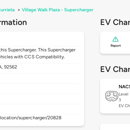
urrieta
>
Village Walk Plaza - Supercharger
rmation
EV Char
Report
his Supercharger. This Supercharger
hicles with CCS Compatibility.
A,
92562
EV Char
NAC
Level
3
EV Ch
/location/supercharger/20828