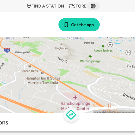
FIND A STATION
STORE
Get the app
ons