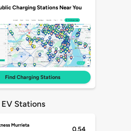
ublic Charging Stations Near You
Find Charging Stations
 EV Stations
tness Murrieta
0.54