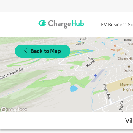
EV Business So
Back to Map
Vi