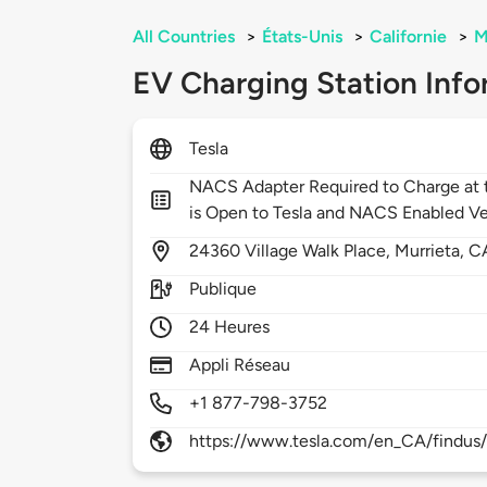
All Countries
>
États-Unis
>
Californie
>
M
EV Charging Station Info
Tesla
NACS Adapter Required to Charge at t
is Open to Tesla and NACS Enabled Ve
24360
Village Walk Place,
Murrieta,
C
Publique
24 Heures
Appli Réseau
+1 877-798-3752
https://www.tesla.com/en_CA/findus