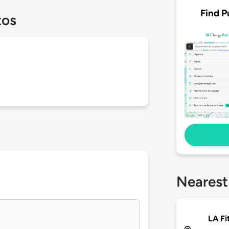
Find P
tos
Nearest
LA Fi