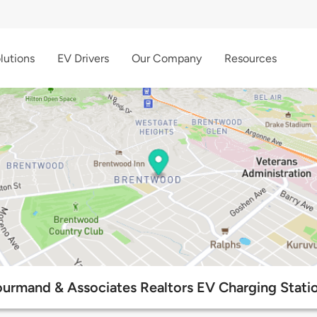
lutions
EV Drivers
Our Company
Resources
urmand & Associates Realtors EV Charging Stati