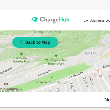
EV Business So
Back to Map
No