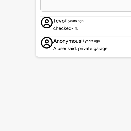
Tevo
11 years ago
checked-in.
Anonymous
11 years ago
A user said: private garage