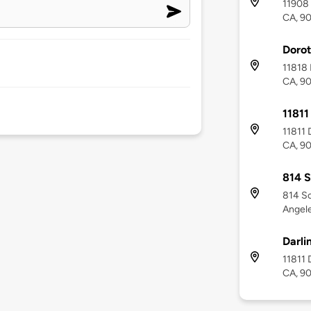
11908 
CA, 9
Dorot
11818 
CA, 9
11811
11811 
CA, 9
814 
814 S
Angel
Darli
11811 
CA, 9