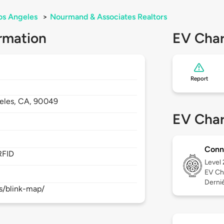
os Angeles
>
Nourmand & Associates Realtors
rmation
EV Char
Report
eles,
CA,
90049
EV Char
Conn
RFID
Level
EV Ch
Derniè
s/blink-map/