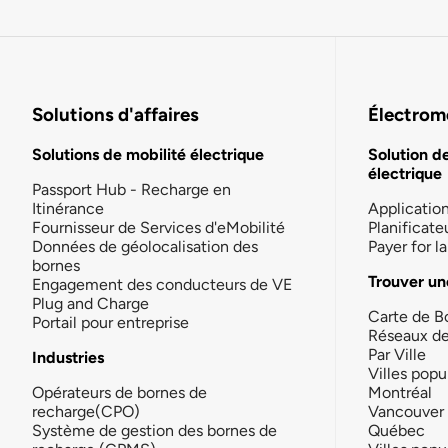
Solutions d'affaires
Électromo
Solutions de mobilité électrique
Solution d
électrique
Passport Hub - Recharge en
Itinérance
Applicatio
Fournisseur de Services d'eMobilité
Planificate
Données de géolocalisation des
Payer for 
bornes
Trouver un
Engagement des conducteurs de VE
Plug and Charge
Carte de B
Portail pour entreprise
Réseaux d
Par Ville
Industries
Villes popu
Opérateurs de bornes de
Montréal
recharge(CPO)
Vancouver
Système de gestion des bornes de
Québec