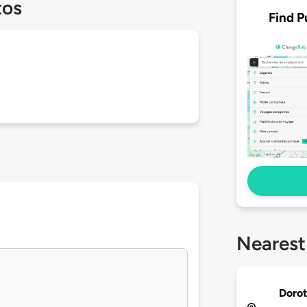
tos
Find P
Nearest
Doro