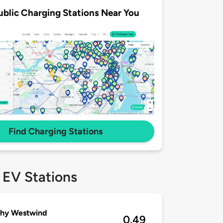
ublic Charging Stations Near You
Find Charging Stations
 EV Stations
thy Westwind
0.49