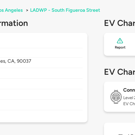
os Angeles
>
LADWP - South Figueroa Street
rmation
EV Char
Report
les,
CA,
90037
EV Char
Conn
Level
EV Ch