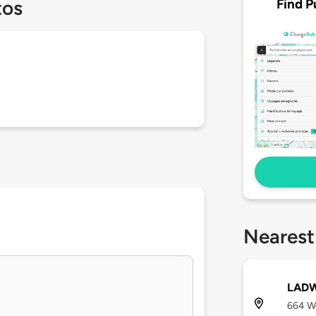
Find P
tos
Nearest
LADW
664 We