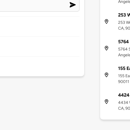
Angel
253 W
253 We
CA, 9
5764
5764 
Angele
155 E
155 Ea
90011
4424
4434 W
CA, 9