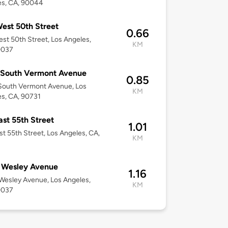
es, CA, 90044
est 50th Street
0.66
st 50th Street, Los Angeles,
KM
0037
 South Vermont Avenue
0.85
South Vermont Avenue, Los
KM
s, CA, 90731
ast 55th Street
1.01
st 55th Street, Los Angeles, CA,
KM
 Wesley Avenue
1.16
esley Avenue, Los Angeles,
KM
0037