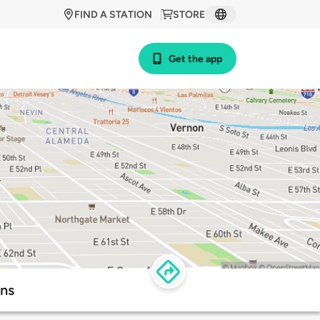
FIND A STATION
STORE
Get the app
ons