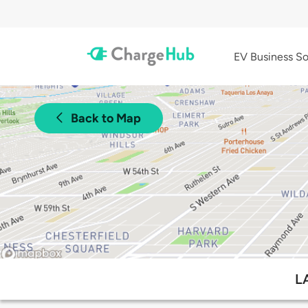
EV Business So
Back to Map
LA