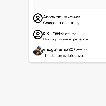
Anonymous
3 years ago
Charged successfully.
prolilmeek
7 years ago
I had a positive experience.
eric.gutierrez20
7 years ago
The station is defective.