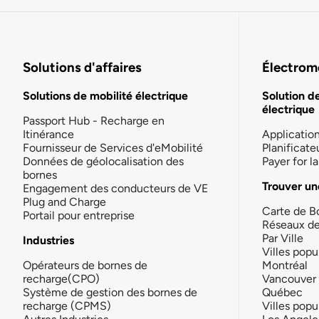
Solutions d'affaires
Électromo
Solutions de mobilité électrique
Solution d
électrique
Passport Hub - Recharge en
Itinérance
Applicatio
Fournisseur de Services d'eMobilité
Planificate
Données de géolocalisation des
Payer for 
bornes
Trouver un
Engagement des conducteurs de VE
Plug and Charge
Carte de B
Portail pour entreprise
Réseaux d
Par Ville
Industries
Villes popu
Opérateurs de bornes de
Montréal
recharge(CPO)
Vancouver
Système de gestion des bornes de
Québec
recharge (CPMS)
Villes popu