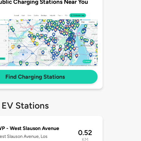
ublic Charging Stations Near You
Find Charging Stations
 EV Stations
P - West Slauson Avenue
0.52
st Slauson Avenue, Los
KM