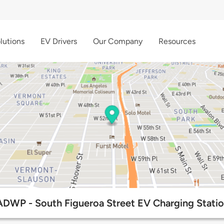
lutions
EV Drivers
Our Company
Resources
DWP - South Figueroa Street EV Charging Stati