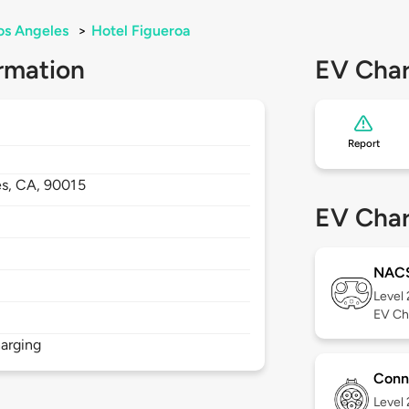
os Angeles
>
Hotel Figueroa
rmation
EV Char
Report
es,
CA,
90015
EV Char
NAC
Level
EV Ch
arging
Conn
Level