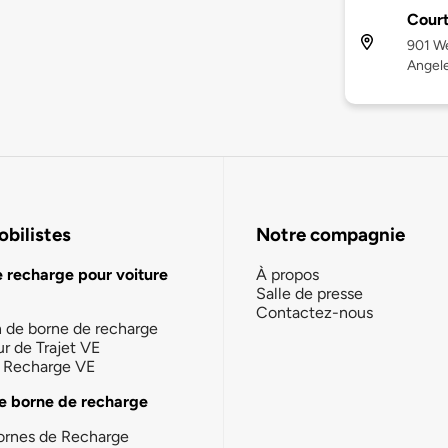
Court
901 We
Angele
bilistes
Notre compagnie
e recharge pour voiture
À propos
Salle de presse
Contactez-nous
n de borne de recharge
ur de Trajet VE
la Recharge VE
e borne de recharge
ornes de Recharge