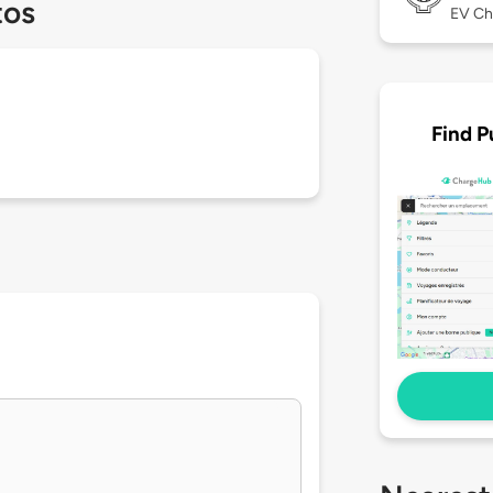
tos
EV Ch
Find P