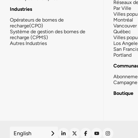
Réseaux d
Par Ville
Industries
Villes popu
Opérateurs de bornes de
Montréal
recharge(CPO)
Vancouver
Système de gestion des bornes de
Québec
recharge (CPMS)
Villes popu
Autres Industries
Los Angele
San Franci
Portland
Communau
Abonneme
Campagne 
Boutique
English