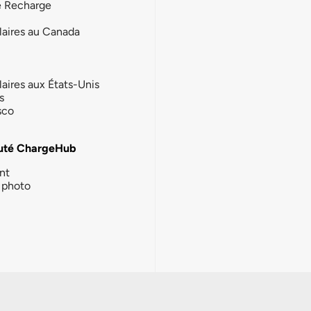
e Recharge
laires au Canada
laires aux États-Unis
s
sco
té ChargeHub
nt
photo