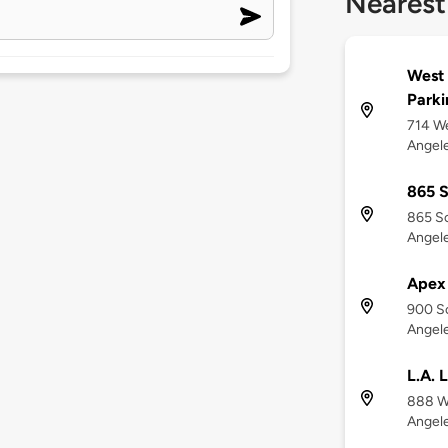
Nearest
West
Parki
714 We
Angele
865 S
865 So
Angele
Apex
900 So
Angele
L.A. 
888 We
Angele