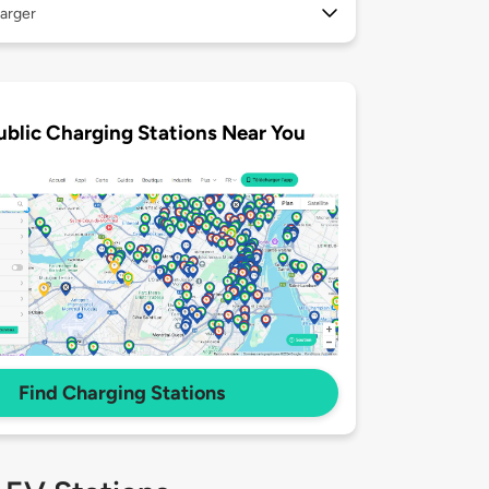
arger
ublic Charging Stations Near You
Find Charging Stations