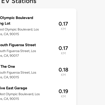
 EV Stations
 Olympic Boulevard
0.17
ng Lot
KM
st Olympic Boulevard, Los
s, CA, 90015
outh Figueroa Street
0.17
uth Figueroa Street, Los
KM
s, CA, 90017
 The One
0.18
uth Figueroa Street, Los
KM
s, CA, 90015
Live East Garage
0.19
st Olympic Boulevard, Los
KM
s, CA, 90015