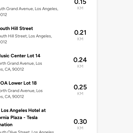
0.15
KM
uth Grand Avenue, Los Angeles,
0012
outh Hill Street
0.21
uth Hill Street, Los Angeles,
KM
0012
usic Center Lot 14
0.24
rth Grand Avenue, Los
KM
s, CA, 90012
OA Lower Lot 18
0.25
rth Grand Avenue, Los
KM
s, CA, 90012
Los Angeles Hotel at
ornia Plaza - Tesla
0.30
nation
KM
uth Olive Street, Los Angeles,