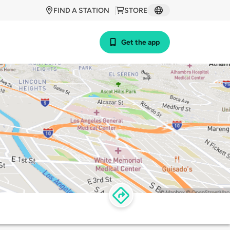
FIND A STATION
STORE
Get the app