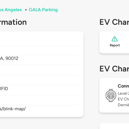
os Angeles
>
GALA Parking
rmation
EV Char
Report
A,
90012
EV Char
Conn
RFID
Level
EV Ch
Derniè
s/blink-map/