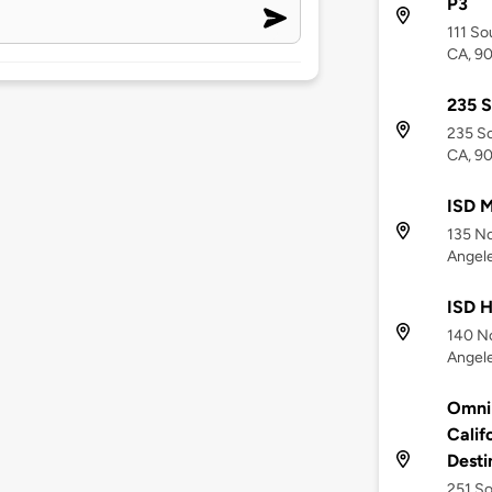
P3
111 So
CA, 9
235 S
235 So
CA, 9
ISD M
135 No
Angele
ISD H
140 No
Angele
Omni 
Calif
Desti
251 So