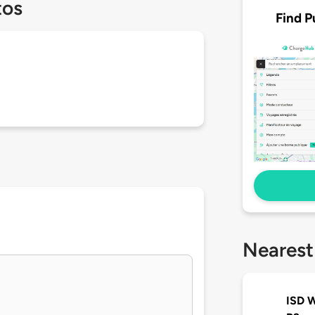
tos
Find P
Nearest
ISD W