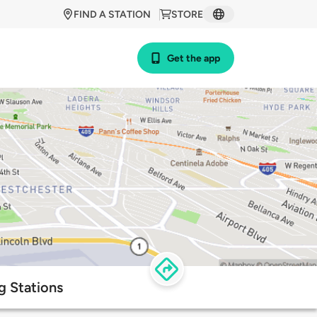
FIND A STATION
STORE
Get the app
g Stations