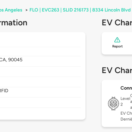
os Angeles
>
FLO | EVC263 | SLID 216173 | 8334 Lincoln Blvd
rmation
EV Char
Report
CA,
90045
EV Char
Conn
RFID
Level
2
EV Ch
Derniè