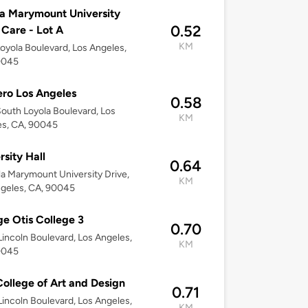
a Marymount University
0.52
 Care - Lot A
KM
oyola Boulevard, Los Angeles,
0045
ro Los Angeles
0.58
outh Loyola Boulevard, Los
KM
es, CA, 90045
rsity Hall
0.64
la Marymount University Drive,
KM
geles, CA, 90045
e Otis College 3
0.70
incoln Boulevard, Los Angeles,
KM
0045
College of Art and Design
0.71
incoln Boulevard, Los Angeles,
KM