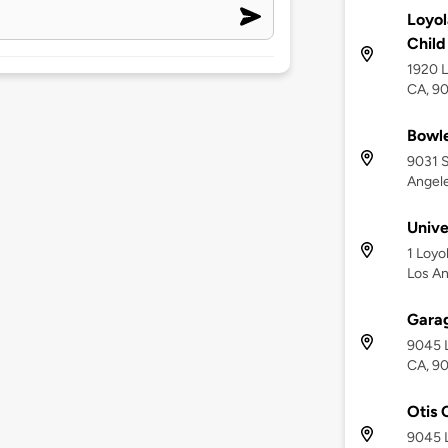
Loyol
Child
1920 L
CA, 9
Bowle
9031 S
Angel
Unive
1 Loyo
Los An
Garag
9045 L
CA, 9
Otis 
9045 L