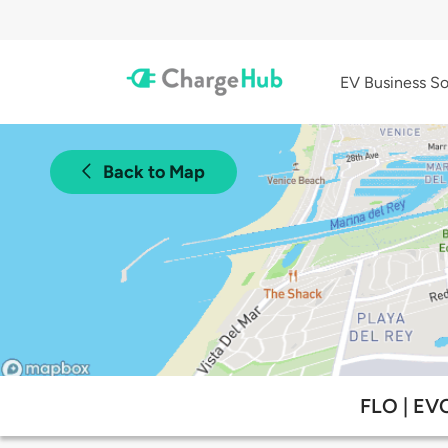
EV Business So
Back to Map
FLO | EVC