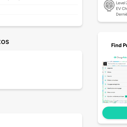
Level
EV Ch
Derniè
tos
Find P