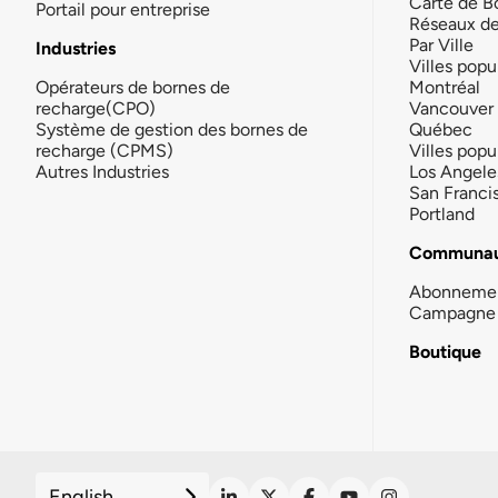
Carte de B
Portail pour entreprise
Réseaux d
Par Ville
Industries
Villes popu
Opérateurs de bornes de
Montréal
recharge(CPO)
Vancouver
Système de gestion des bornes de
Québec
recharge (CPMS)
Villes popu
Autres Industries
Los Angele
San Franci
Portland
Communau
Abonneme
Campagne 
Boutique
English