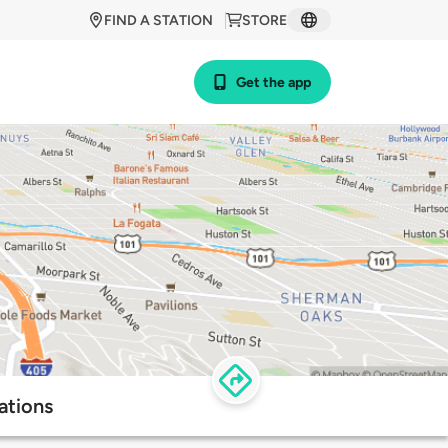
FIND A STATION
STORE
Get the app
ations