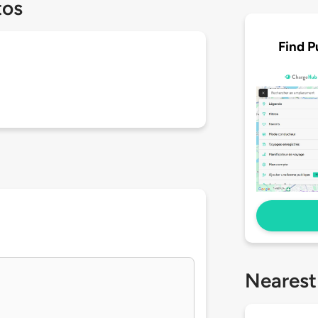
tos
Find P
Nearest