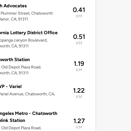
h Advocates
0.41
 Plummer Street, Chatsworth
KM
anor, CA, 91311
ornia Lottery District Office
0.51
opanga canyon Boulevard,
KM
orth, CA, 91311
worth Station
1.19
Old Depot Plaza Road,
KM
orth, CA, 91311
 - Variel
1.22
ariel Avenue, Chatsworth, CA,
KM
ngeles Metro - Chatsworth
1.27
link Station
KM
Old Depot Plaza Road,