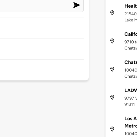
Healt
21540
Lake M
Calif
9710 t
Chatsw
Chats
10040 
Chatsw
LADWP
9797 V
91311
Los A
Metro
10040 