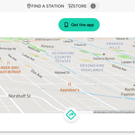
FIND A STATION
STORE
Get the app