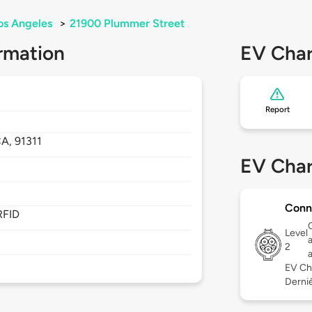
os Angeles
>
21900 Plummer Street
rmation
EV Char
Report
CA,
91311
EV Char
Conn
RFID
Level
2
EV Ch
Derniè