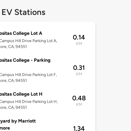
 EV Stations
ositas College Lot A
0.14
ampus Hill Drive Parking Lot A,
KM
ore, CA, 94551
ositas College - Parking
0.31
KM
ampus Hill Drive Parking Lot F,
ore, CA, 94551
ositas College Lot H
0.48
ampus Hill Drive Parking Lot H,
KM
ore, CA, 94551
yard by Marriott
1.34
rmore