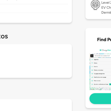
Level
EV Ch
Derniè
tos
Find P