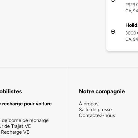
2929 C
CA, 9
Holid
3000 C
CA, 9
bilistes
Notre compagnie
e recharge pour voiture
À propos
Salle de presse
Contactez-nous
n de borne de recharge
ur de Trajet VE
la Recharge VE