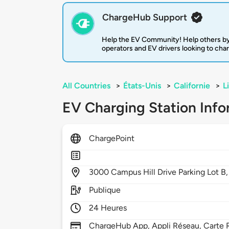
ChargeHub Support
Help the EV Community! Help others by
operators and EV drivers looking to cha
All Countries
>
États-Unis
>
Californie
>
L
EV Charging Station Info
ChargePoint
3000
Campus Hill Drive Parking Lot B
Publique
24 Heures
ChargeHub App, Appli Réseau, Carte R