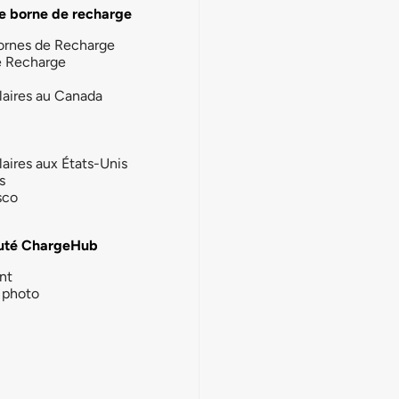
e borne de recharge
ornes de Recharge
e Recharge
laires au Canada
laires aux États-Unis
s
sco
té ChargeHub
nt
photo