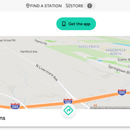
FIND A STATION
STORE
Get the app
ns