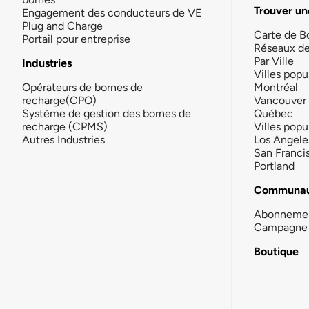
Trouver un
Engagement des conducteurs de VE
Plug and Charge
Carte de B
Portail pour entreprise
Réseaux d
Par Ville
Industries
Villes popu
Opérateurs de bornes de
Montréal
recharge(CPO)
Vancouver
Système de gestion des bornes de
Québec
recharge (CPMS)
Villes popu
Autres Industries
Los Angele
San Franci
Portland
Communau
Abonneme
Campagne 
Boutique