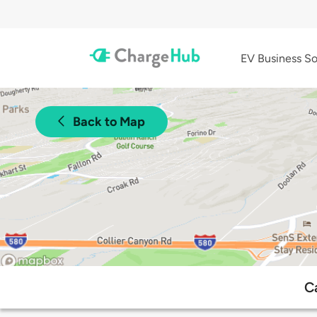
EV Business So
Back to Map
C