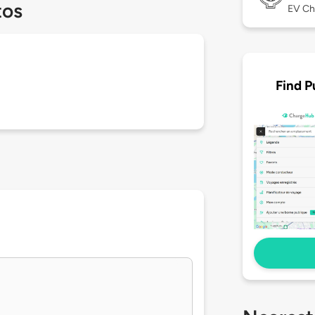
tos
EV Ch
Find P