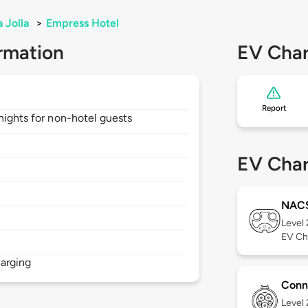
a Jolla
>
Empress Hotel
rmation
EV Char
Report
nights for non-hotel guests
EV Char
NAC
Level
EV Ch
arging
Conn
Level