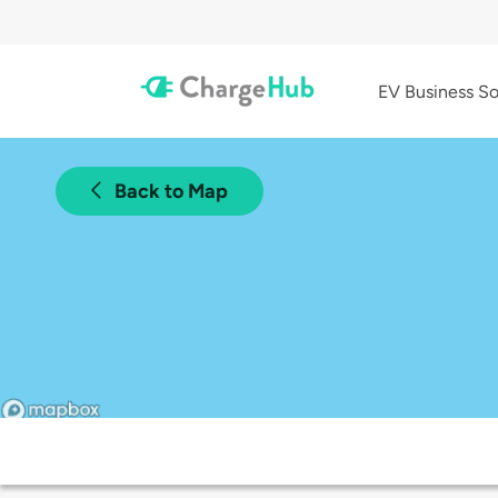
EV Business So
Back to Map