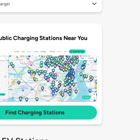
arger
ublic Charging Stations Near You
Find Charging Stations