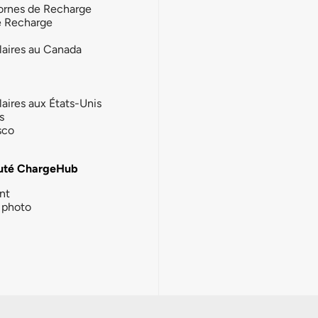
ornes de Recharge
e Recharge
laires au Canada
laires aux États-Unis
s
sco
té ChargeHub
nt
photo