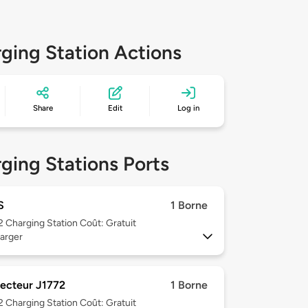
ging Station Actions
Share
Edit
Log in
ging Stations Ports
S
1 Borne
 2
Charging Station Coût: Gratuit
arger
ecteur J1772
1 Borne
 2
Charging Station Coût: Gratuit