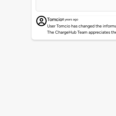
Tomcio
8 years ago
User Tomcio has changed the informat
The ChargeHub Team appreciates th