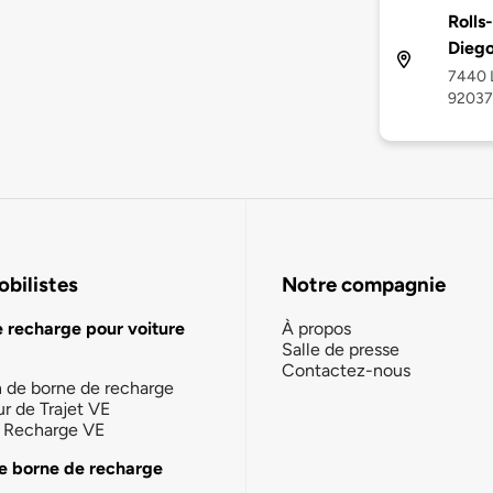
Rolls
Dieg
7440 L
92037
bilistes
Notre compagnie
e recharge pour voiture
À propos
Salle de presse
Contactez-nous
n de borne de recharge
ur de Trajet VE
la Recharge VE
e borne de recharge