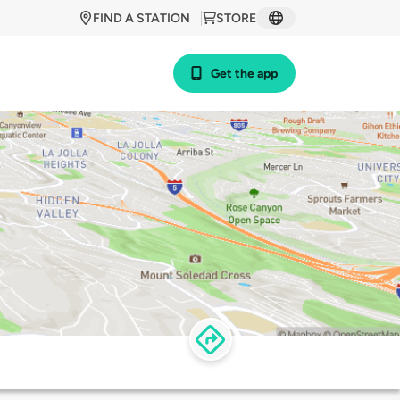
FIND A STATION
STORE
Get the app