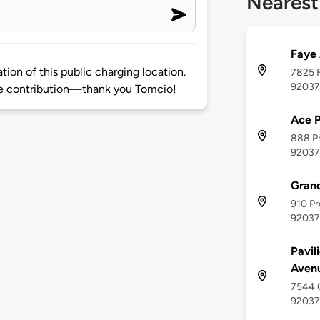
Nearest
Faye 
ion of this public charging location.
7825 F
92037
e contribution—thank you Tomcio!
Ace P
888 Pr
92037
Grand
910 Pr
92037
Pavil
Aven
7544 G
92037