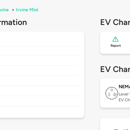
rvine
>
Irvine Mini
rmation
EV Char
Report
EV Char
NEMA
Level 
EV Ch