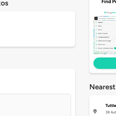
Find P
tos
Nearest
Tuttl
38 Aut