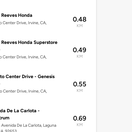
 Reeves Honda
0.48
o Center Drive, Irvine, CA,
KM
 Reeves Honda Superstore
0.49
e
KM
o Center Drive, Irvine, CA,
to Center Drive - Genesis
0.55
e
KM
o Center Drive, Irvine, CA,
da De La Carlota -
0.69
trum
KM
Avenida De La Carlota, Laguna
 CA, 92653