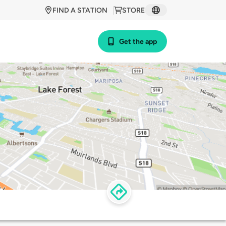
FIND A STATION
STORE
Get the app