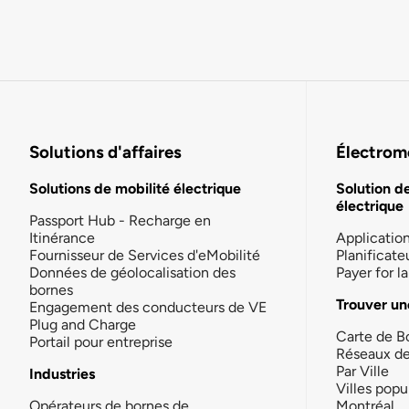
Solutions d'affaires
Électromo
Solutions de mobilité électrique
Solution d
électrique
Passport Hub - Recharge en
Itinérance
Applicatio
Fournisseur de Services d'eMobilité
Planificate
Données de géolocalisation des
Payer for 
bornes
Trouver un
Engagement des conducteurs de VE
Plug and Charge
Carte de B
Portail pour entreprise
Réseaux d
Par Ville
Industries
Villes popu
Opérateurs de bornes de
Montréal