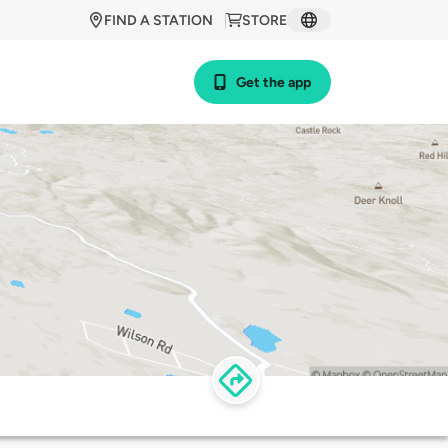
FIND A STATION
STORE
Get the app