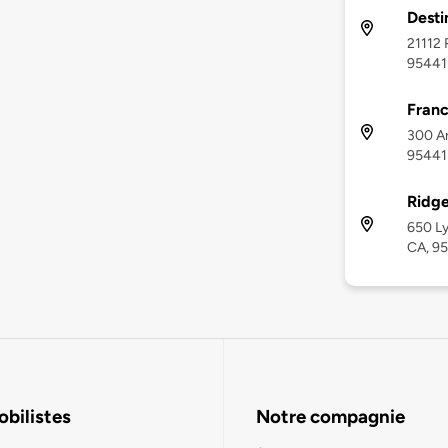
Desti
21112 
95441
Franc
300 Ar
95441
Ridge
650 Ly
CA, 9
bilistes
Notre compagnie