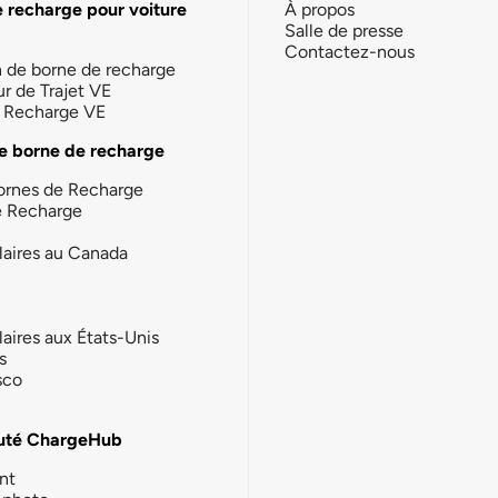
e recharge pour voiture
À propos
Salle de presse
Contactez-nous
n de borne de recharge
ur de Trajet VE
la Recharge VE
e borne de recharge
ornes de Recharge
e Recharge
laires au Canada
laires aux États-Unis
s
sco
té ChargeHub
nt