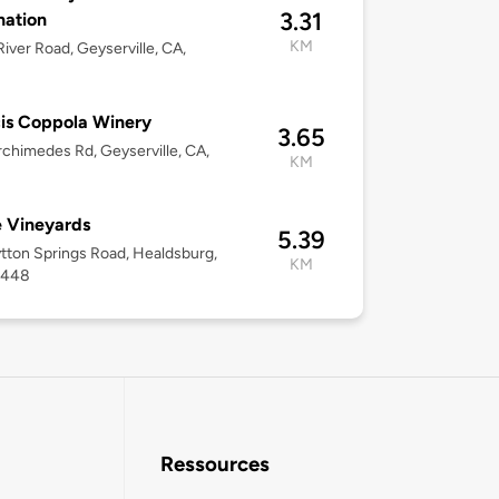
3.31
nation
KM
River Road, Geyserville, CA,
is Coppola Winery
3.65
chimedes Rd, Geyserville, CA,
KM
 Vineyards
5.39
tton Springs Road, Healdsburg,
KM
5448
Ressources