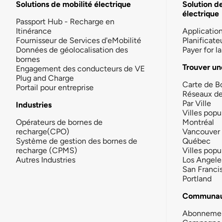
Solutions de mobilité électrique
Solution d
électrique
Passport Hub - Recharge en
Itinérance
Applicatio
Fournisseur de Services d'eMobilité
Planificate
Données de géolocalisation des
Payer for 
bornes
Trouver un
Engagement des conducteurs de VE
Plug and Charge
Carte de B
Portail pour entreprise
Réseaux d
Par Ville
Industries
Villes popu
Opérateurs de bornes de
Montréal
recharge(CPO)
Vancouver
Système de gestion des bornes de
Québec
recharge (CPMS)
Villes popu
Autres Industries
Los Angele
San Franci
Portland
Communau
Abonneme