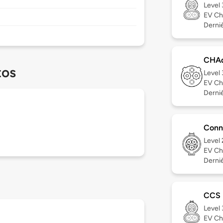
Level
EV Ch
Derniè
CHA
tos
Level
EV Ch
Derniè
Conn
Level
EV Ch
Derniè
CCS
Level
EV Ch