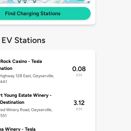
Find Charging Stations
 EV Stations
 Rock Casino - Tesla
0.08
nation
KM
ighway 128 East, Geyserville,
5441
t Young Estate Winery -
3.12
 Destination
KM
ed Winery Road, Geyserville,
4551
na Winery - Tesla