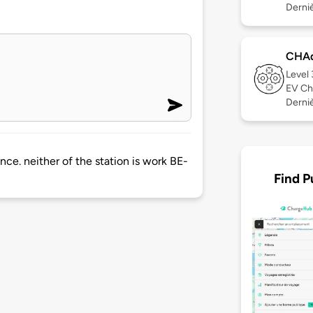
Derniè
CHA
Level
EV Ch
Derniè
nce. neither of the station is work BE-
Find P