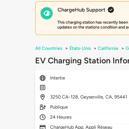
ChargeHub Support
This charging station has recently been
updates on the stations condition and ava
All Countries
>
États-Unis
>
Californie
>
G
EV Charging Station Info
Intertie
3250
CA-128,
Geyserville,
CA,
95441
Publique
24 Heures
ChargeHub App, Appli Réseau