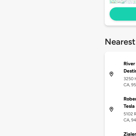
Nearest
River
Desti
3250 H
CA, 9
Rober
Tesla
5102 R
CA, 9
Ziale