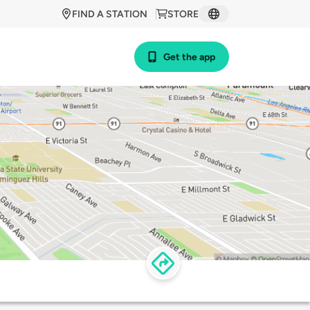
FIND A STATION
STORE
Get the app