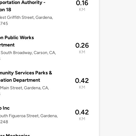
0.16
portation Authority -
ion 18
KM
st Griffith Street, Gardena,
0745
n Public Works
0.26
rtment
KM
South Broadway, Carson, CA,
8
nity Services Parks &
0.42
ation Department
KM
Main Street, Gardena, CA,
8
o Inc
0.42
uth Figueroa Street, Gardena,
KM
0248
ar Mechanics