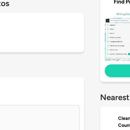
Find P
tos
Nearest
Clean
Count