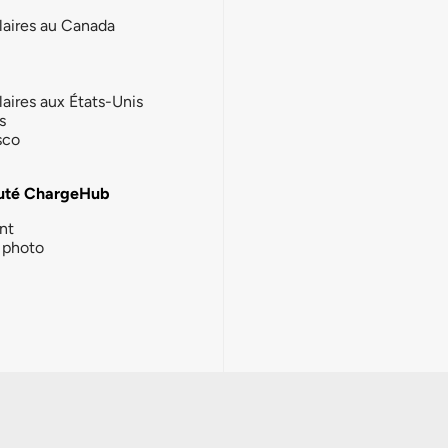
laires au Canada
laires aux États-Unis
s
sco
té ChargeHub
nt
photo