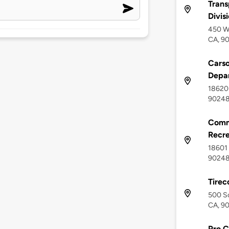
Trans
Divis
450 We
CA, 9
Carso
Depa
18620 
9024
Commu
Recre
18601 
9024
Tirec
500 So
CA, 9
Pro C