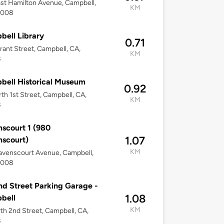
st Hamilton Avenue, Campbell,
KM
5008
ell Library
0.71
ant Street, Campbell, CA,
KM
8
ell Historical Museum
0.92
th 1st Street, Campbell, CA,
KM
8
scourt 1 (980
1.07
scourt)
KM
avenscourt Avenue, Campbell,
5008
d Street Parking Garage -
1.08
bell
KM
th 2nd Street, Campbell, CA,
8