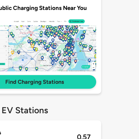
ublic Charging Stations Near You
Find Charging Stations
 EV Stations
s
0.57