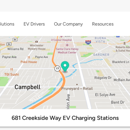
lutions
EV Drivers
Our Company
Resources
681 Creekside Way EV Charging Stations