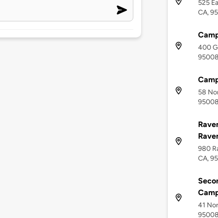
525 Ea
CA, 9
Campb
400 Gr
9500
Campb
58 Nor
9500
Raven
Raven
980 R
CA, 9
Secon
Camp
41 Nor
9500