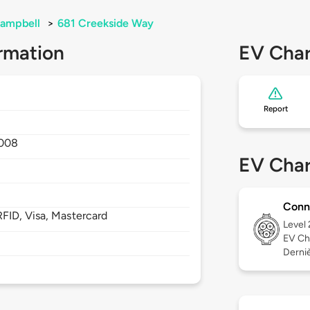
ampbell
>
681 Creekside Way
rmation
EV Char
Report
008
EV Char
Conn
FID, Visa, Mastercard
Level
EV Ch
Derniè