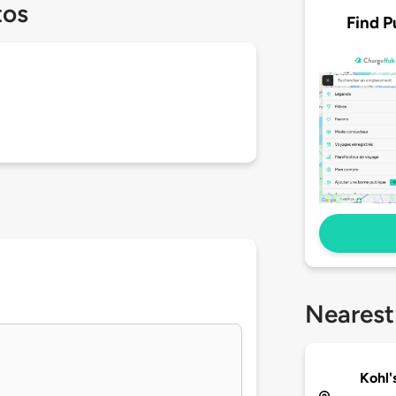
tos
Find P
Nearest
Kohl'