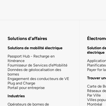
Solutions d'affaires
Électromo
Solutions de mobilité électrique
Solution d
électrique
Passport Hub - Recharge en
Itinérance
Applicatio
Fournisseur de Services d'eMobilité
Planificate
Données de géolocalisation des
Payer for 
bornes
Trouver un
Engagement des conducteurs de VE
Plug and Charge
Carte de B
Portail pour entreprise
Réseaux d
Par Ville
Industries
Villes popu
Opérateurs de bornes de
Montréal