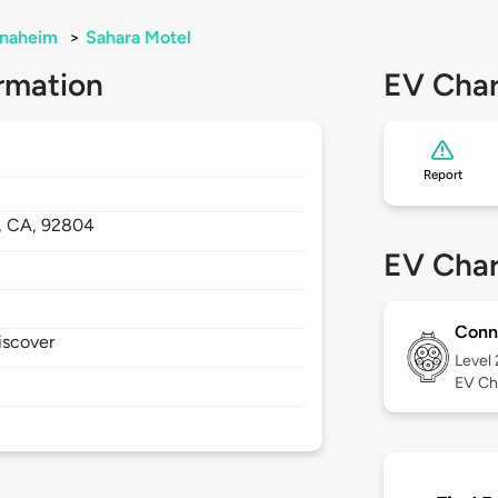
naheim
>
Sahara Motel
rmation
EV Char
Report
,
CA,
92804
EV Char
Conn
iscover
Level
EV Ch