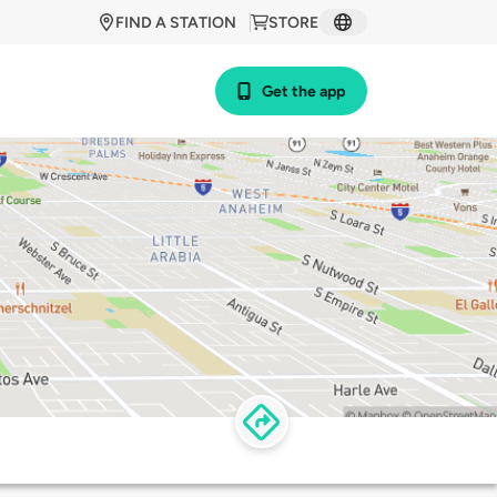
FIND A STATION
STORE
Get the app