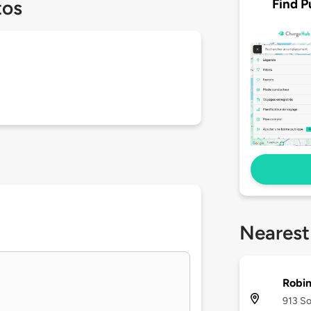
Find P
tos
Nearest
Robi
913 So