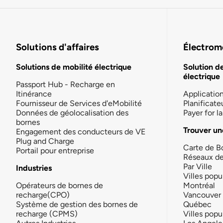
Solutions d'affaires
Électromo
Solutions de mobilité électrique
Solution d
électrique
Passport Hub - Recharge en
Itinérance
Applicatio
Fournisseur de Services d'eMobilité
Planificate
Données de géolocalisation des
Payer for 
bornes
Trouver un
Engagement des conducteurs de VE
Plug and Charge
Carte de B
Portail pour entreprise
Réseaux d
Par Ville
Industries
Villes popu
Opérateurs de bornes de
Montréal
recharge(CPO)
Vancouver
Système de gestion des bornes de
Québec
recharge (CPMS)
Villes popu