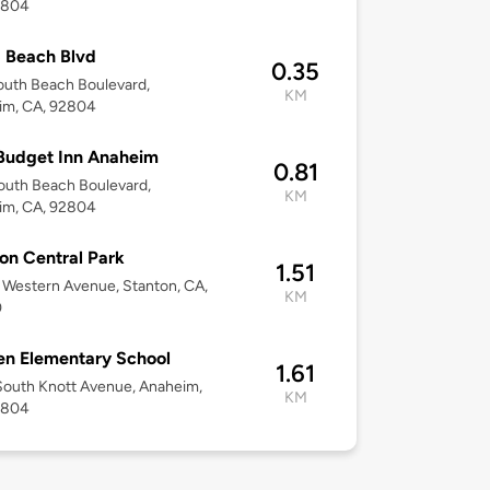
2804
 Beach Blvd
0.35
uth Beach Boulevard,
KM
im, CA, 92804
Budget Inn Anaheim
0.81
outh Beach Boulevard,
KM
im, CA, 92804
on Central Park
1.51
Western Avenue, Stanton, CA,
KM
0
n Elementary School
1.61
outh Knott Avenue, Anaheim,
KM
2804