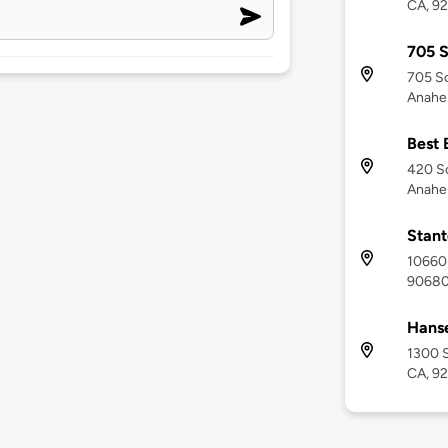
CA, 9
705 S
705 So
Anahe
Best 
420 S
Anahe
Stant
10660 
9068
Hanse
1300 S
CA, 9