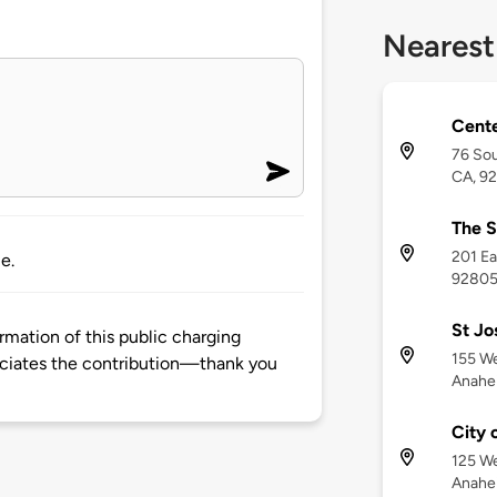
Nearest
Cente
76 Sou
CA, 9
The S
201 Ea
e.
9280
St Jo
mation of this public charging
155 We
ciates the contribution—thank you
Anahe
City 
125 We
Anahe