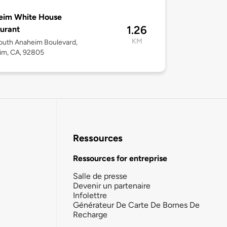
eim White House
1.26
urant
KM
outh Anaheim Boulevard,
im, CA, 92805
Ressources
Ressources for entreprise
Salle de presse
Devenir un partenaire
Infolettre
Générateur De Carte De Bornes De
Recharge