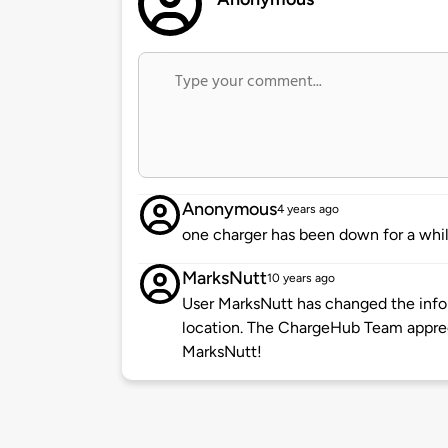
Anonymous
4 years ago
one charger has been down for a whil
MarksNutt
10 years ago
User MarksNutt has changed the infor
location. The ChargeHub Team appre
MarksNutt!