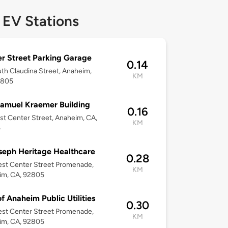
 EV Stations
r Street Parking Garage
0.14
th Claudina Street, Anaheim,
KM
2805
amuel Kraemer Building
0.16
st Center Street, Anaheim, CA,
KM
5
seph Heritage Healthcare
0.28
st Center Street Promenade,
KM
im, CA, 92805
of Anaheim Public Utilities
0.30
st Center Street Promenade,
KM
im, CA, 92805