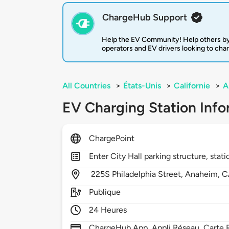
ChargeHub Support
Help the EV Community! Help others by
operators and EV drivers looking to cha
All Countries
>
États-Unis
>
Californie
>
A
EV Charging Station Info
ChargePoint
Enter City Hall parking structure, stat
225S Philadelphia Street,
Anaheim,
C
Publique
24 Heures
ChargeHub App, Appli Réseau, Carte R