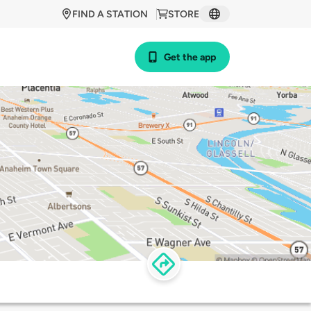
FIND A STATION
STORE
Get the app