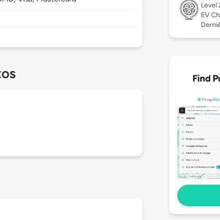
Level
EV Ch
Derniè
tos
Find P