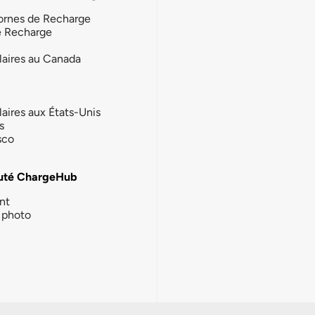
ornes de Recharge
e Recharge
laires au Canada
laires aux États-Unis
s
sco
té ChargeHub
nt
photo