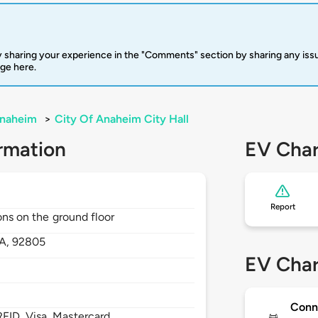
 sharing your experience in the "Comments" section by sharing any is
rge here.
naheim
>
City Of Anaheim City Hall
rmation
EV Char
Report
ions on the ground floor
A,
92805
EV Char
Conn
FID, Visa, Mastercard