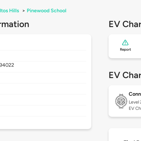
ltos Hills
>
Pinewood School
rmation
EV Char
Report
94022
EV Char
Conn
Level
EV Ch