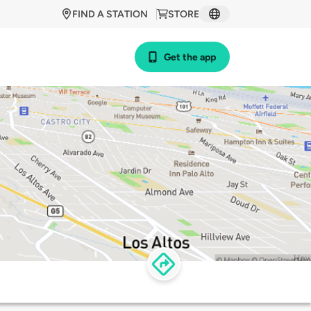
FIND A STATION
STORE
Get the app