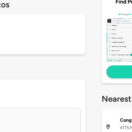
Find P
tos
Nearest
Congr
4175 M