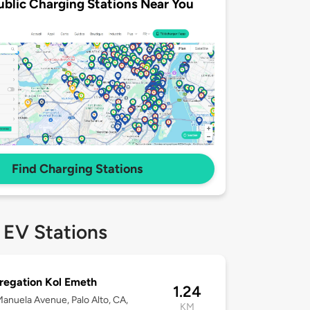
ublic Charging Stations Near You
Find Charging Stations
 EV Stations
egation Kol Emeth
1.24
anuela Avenue, Palo Alto, CA,
KM