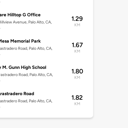
6
e Hilltop G Office
1.29
illview Avenue, Palo Alto, CA,
KM
4
Mesa Memorial Park
1.67
astradero Road, Palo Alto, CA,
KM
6
 M. Gunn High School
1.80
astradero Road, Palo Alto, CA,
KM
6
rastradero Road
1.82
astradero Road, Palo Alto, CA,
KM
6