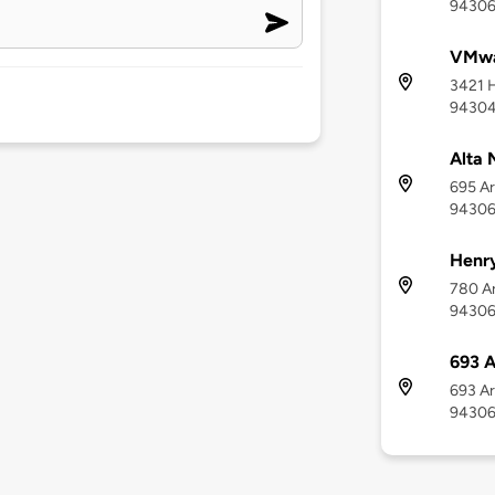
9430
VMwar
3421 H
9430
Alta 
695 Ar
9430
Henry
780 Ar
9430
693 A
693 Ar
9430