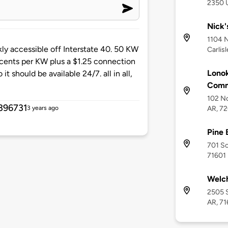
2350 U
Nick'
1104 N
kly accessible off Interstate 40. 50 KW
Carlis
5 cents per KW plus a $1.25 connection
Lono
it should be available 24/7. all in all,
Comm
102 No
396731
AR, 7
3 years ago
Pine 
701 So
71601
Welc
2505 S
AR, 71