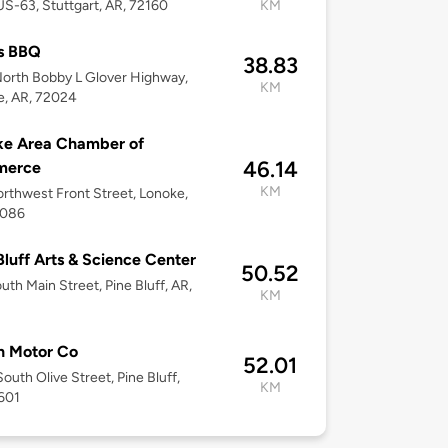
S-63, Stuttgart, AR, 72160
KM
s BBQ
38.83
orth Bobby L Glover Highway,
KM
le, AR, 72024
ke Area Chamber of
46.14
erce
KM
rthwest Front Street, Lonoke,
2086
Bluff Arts & Science Center
50.52
uth Main Street, Pine Bluff, AR,
KM
h Motor Co
52.01
outh Olive Street, Pine Bluff,
KM
601