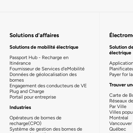
Solutions d'affaires
Électromo
Solutions de mobilité électrique
Solution d
électrique
Passport Hub - Recharge en
Itinérance
Applicatio
Fournisseur de Services d'eMobilité
Planificate
Données de géolocalisation des
Payer for 
bornes
Trouver un
Engagement des conducteurs de VE
Plug and Charge
Carte de B
Portail pour entreprise
Réseaux d
Par Ville
Industries
Villes popu
Opérateurs de bornes de
Montréal
recharge(CPO)
Vancouver
Système de gestion des bornes de
Québec