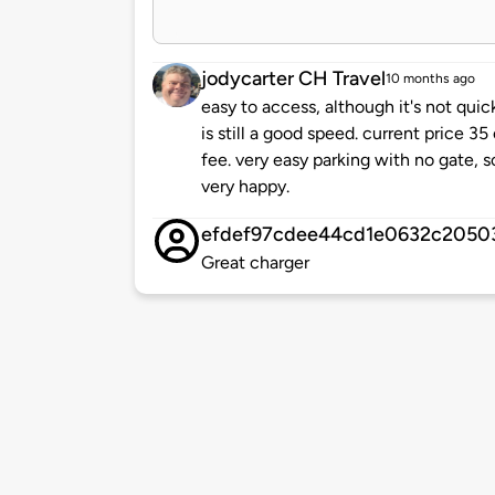
jodycarter CH Travel
10 months ago
easy to access, although it's not quic
is still a good speed. current price 3
fee. very easy parking with no gate, so 
very happy.
efdef97cdee44cd1e0632c2050
Great charger