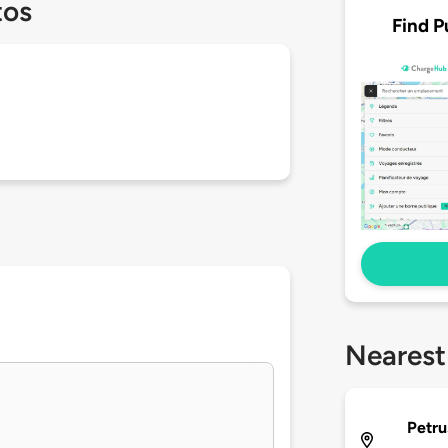
tos
Find P
Nearest
Petru