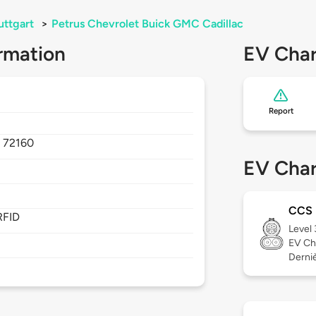
uttgart
>
Petrus Chevrolet Buick GMC Cadillac
rmation
EV Char
Report
,
72160
EV Char
CCS
RFID
Level
EV Ch
Dernièr