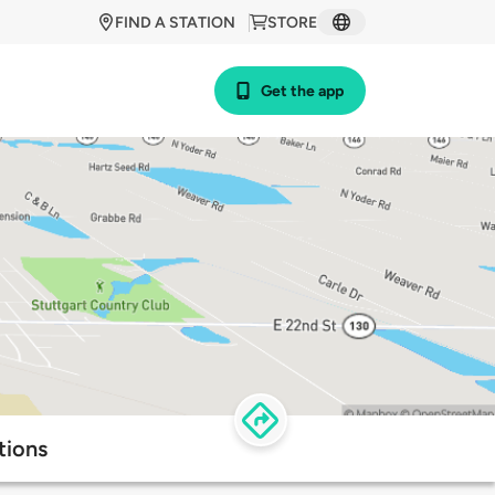
FIND A STATION
STORE
Get the app
tions