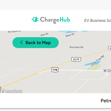
EV Business So
Back to Map
Petr