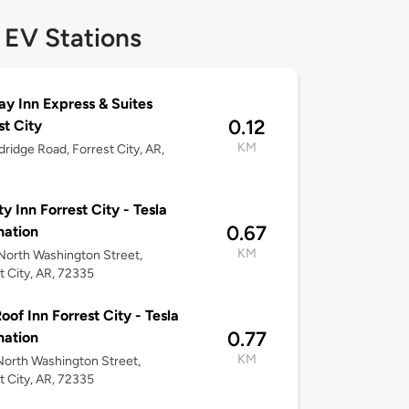
 EV Stations
ay Inn Express & Suites
0.12
st City
KM
dridge Road, Forrest City, AR,
ty Inn Forrest City - Tesla
0.67
nation
KM
orth Washington Street,
t City, AR, 72335
oof Inn Forrest City - Tesla
0.77
nation
KM
orth Washington Street,
t City, AR, 72335