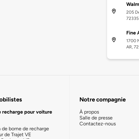
Walma
205 De
72335
Fine 
1700 N
AR, 7
bilistes
Notre compagnie
e recharge pour voiture
À propos
Salle de presse
Contactez-nous
n de borne de recharge
ur de Trajet VE