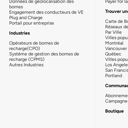
Données de géolocalisation des
Payer for 
bornes
Trouver un
Engagement des conducteurs de VE
Plug and Charge
Carte de B
Portail pour entreprise
Réseaux d
Par Ville
Industries
Villes popu
Opérateurs de bornes de
Montréal
recharge(CPO)
Vancouver
Système de gestion des bornes de
Québec
recharge (CPMS)
Villes popu
Autres Industries
Los Angele
San Franci
Portland
Communau
Abonneme
Campagne 
Boutique