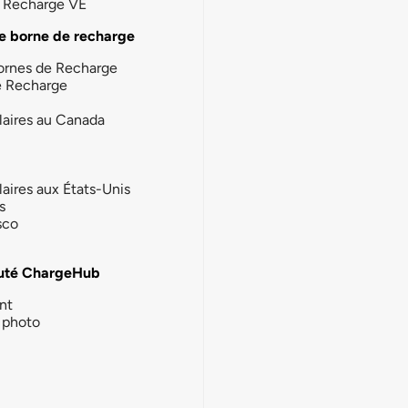
la Recharge VE
e borne de recharge
ornes de Recharge
e Recharge
laires au Canada
laires aux États-Unis
s
sco
té ChargeHub
nt
photo