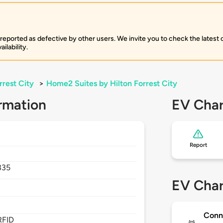
 reported as defective by other users. We invite you to check the latest
ilability.
rrest City
>
Home2 Suites by Hilton Forrest City
rmation
EV Char
Report
335
EV Char
Conn
RFID