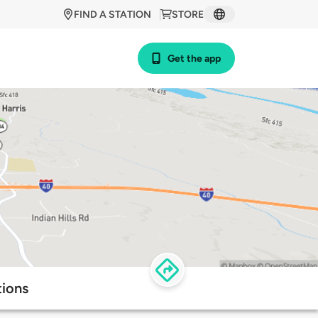
FIND A STATION
STORE
Get the app
tions