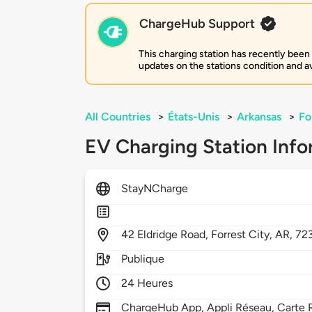
ChargeHub Support
This charging station has recently been
updates on the stations condition and ava
All Countries
>
États-Unis
>
Arkansas
>
Fo
EV Charging Station Info
StayNCharge
42
Eldridge Road,
Forrest City,
AR,
72
Publique
24 Heures
ChargeHub App, Appli Réseau, Carte 