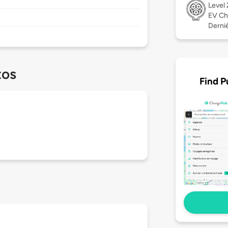
Level
EV Ch
Dernièr
tos
Find P