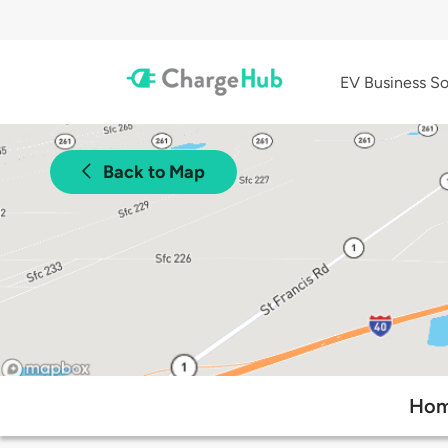
EV Business So
Back to Map
Home