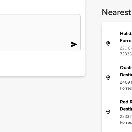
Nearest
Holid
Forre
220 El
72335
Quali
Desti
2409 N
Forres
Red R
Desti
2333 N
Forres