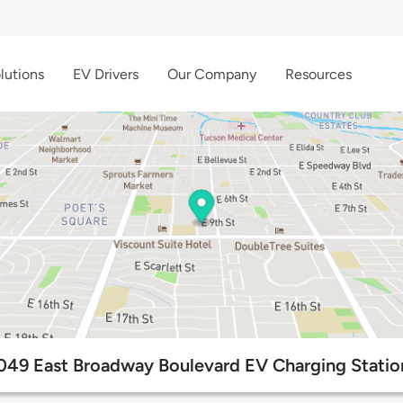
lutions
EV Drivers
Our Company
Resources
049 East Broadway Boulevard EV Charging Statio