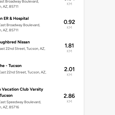
ast Broadway Boulevard,
KM
, AZ, 85711
n ER & Hospital
0.92
ast Broadway Boulevard,
KM
, AZ, 85711
oughbred Nissan
1.81
ast 22nd Street, Tucson, AZ,
KM
he - Tucson
2.01
ast 22nd Street, Tucson, AZ,
KM
n Vacation Club Varsity
2.86
Tucson
KM
East Speedway Boulevard,
, AZ, 85716