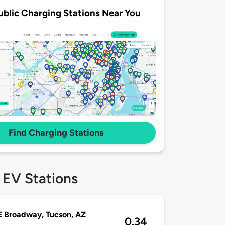
ublic Charging Stations Near You
Find Charging Stations
 EV Stations
E Broadway, Tucson, AZ
0.34