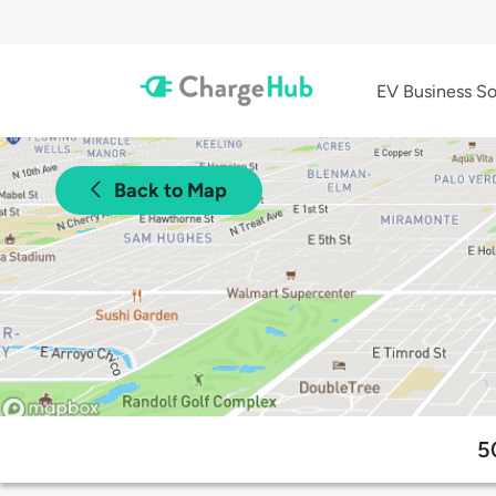
EV Business So
Back to Map
5