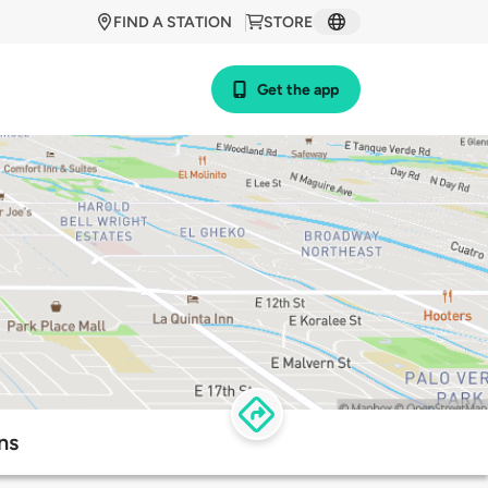
FIND A STATION
STORE
Get the app
ns