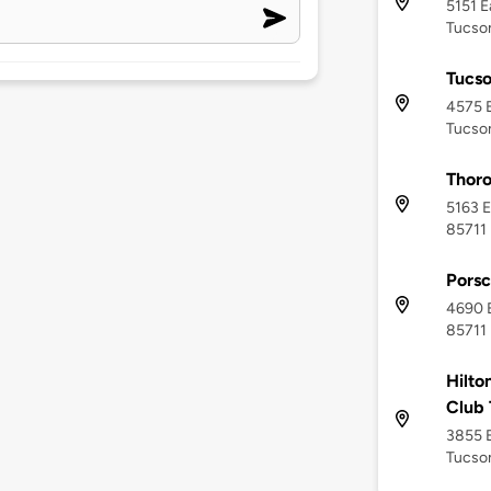
5151 E
Tucson
Tucso
4575 E
Tucson
Thor
5163 E
85711
Porsc
4690 E
85711
Hilto
Club 
3855 
Tucson