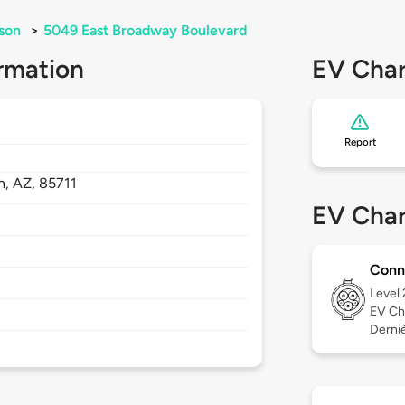
son
>
5049 East Broadway Boulevard
rmation
EV Char
Report
n,
AZ,
85711
EV Char
Conn
Level
EV Ch
Derniè