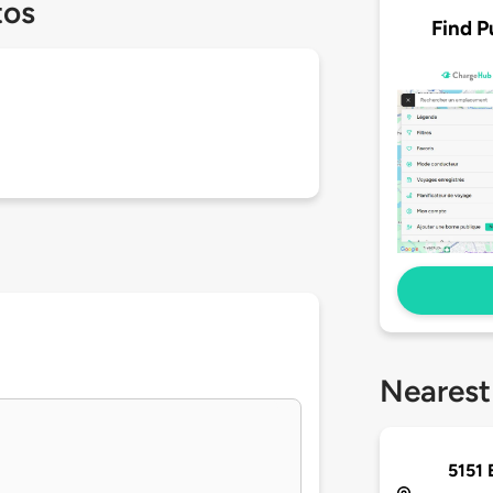
tos
Find P
Nearest
5151 