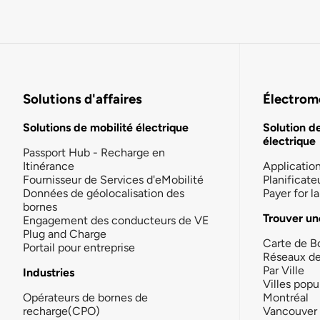
Solutions d'affaires
Électromo
Solutions de mobilité électrique
Solution d
électrique
Passport Hub - Recharge en
Itinérance
Applicatio
Fournisseur de Services d'eMobilité
Planificate
Données de géolocalisation des
Payer for 
bornes
Trouver un
Engagement des conducteurs de VE
Plug and Charge
Carte de B
Portail pour entreprise
Réseaux d
Par Ville
Industries
Villes popu
Opérateurs de bornes de
Montréal
recharge(CPO)
Vancouver