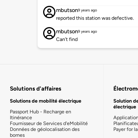
mbutson
9 years ago
reported this station was defective.
mbutson
9 years ago
Can’t find
Solutions d'affaires
Électromo
Solutions de mobilité électrique
Solution d
électrique
Passport Hub - Recharge en
Itinérance
Applicatio
Fournisseur de Services d'eMobilité
Planificate
Données de géolocalisation des
Payer for 
bornes