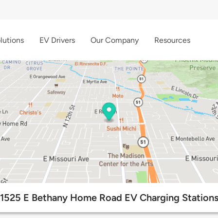
lutions
EV Drivers
Our Company
Resources
1525 E Bethany Home Road EV Charging Station