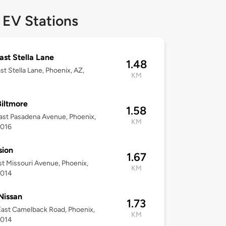
 EV Stations
ast Stella Lane
1.48
st Stella Lane, Phoenix, AZ,
KM
Biltmore
1.58
ast Pasadena Avenue, Phoenix,
KM
5016
sion
1.67
st Missouri Avenue, Phoenix,
KM
5014
Nissan
1.73
ast Camelback Road, Phoenix,
KM
5014