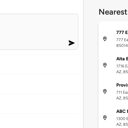
Nearest
777 E
777 Ea
85014
Alta 
1716 E
AZ, 8
Provi
711 Ea
AZ, 8
ABC 
1300 E
AZ, 8