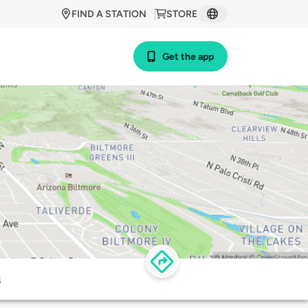
FIND A STATION
STORE
Get the app
s