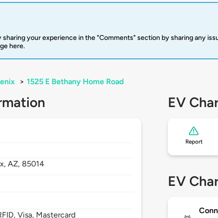
 sharing your experience in the "Comments" section by sharing any is
rge here.
enix
>
1525 E Bethany Home Road
rmation
EV Char
Report
ix,
AZ,
85014
EV Char
Conn
FID, Visa, Mastercard