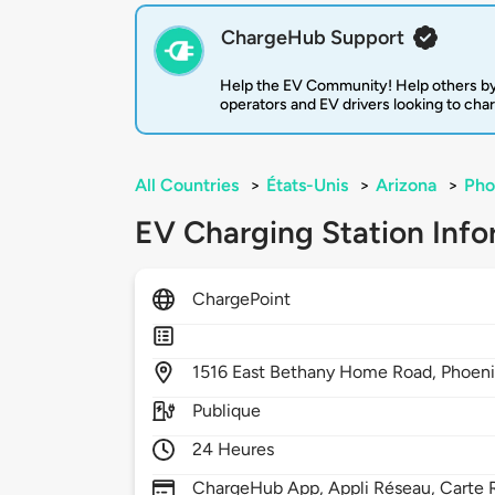
ChargeHub Support
Help the EV Community! Help others by
operators and EV drivers looking to cha
All Countries
>
États-Unis
>
Arizona
>
Pho
EV Charging Station Info
ChargePoint
1516
East Bethany Home Road,
Phoen
Publique
24 Heures
ChargeHub App, Appli Réseau, Carte R