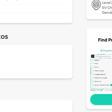
Level
EV Ch
Derniè
tos
Find P