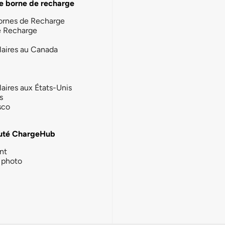
e borne de recharge
ornes de Recharge
e Recharge
laires au Canada
laires aux États-Unis
s
sco
té ChargeHub
nt
photo