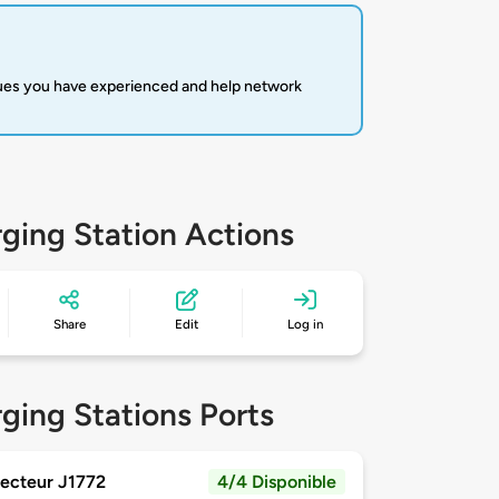
sues you have experienced and help network
ging Station Actions
Share
Edit
Log in
ging Stations Ports
ecteur J1772
4/4 Disponible