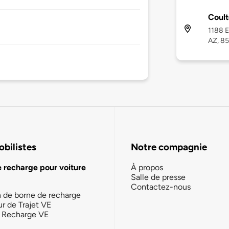
Coult
1188 E
AZ, 8
bilistes
Notre compagnie
e recharge pour voiture
À propos
Salle de presse
Contactez-nous
n de borne de recharge
ur de Trajet VE
la Recharge VE