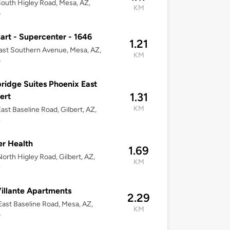
outh Higley Road, Mesa, AZ,
KM
6
rt - Supercenter - 1646
1.21
ast Southern Avenue, Mesa, AZ,
KM
6
ridge Suites Phoenix East
1.31
bert
KM
ast Baseline Road, Gilbert, AZ,
4
r Health
1.69
orth Higley Road, Gilbert, AZ,
KM
4
illante Apartments
2.29
ast Baseline Road, Mesa, AZ,
KM
6