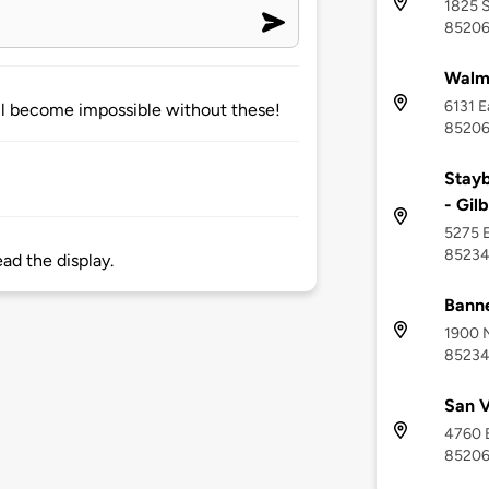
1825 S
8520
Walma
6131 E
ll become impossible without these!
8520
Stayb
- Gil
5275 E
8523
ead the display.
Banne
1900 N
8523
San V
4760 E
8520