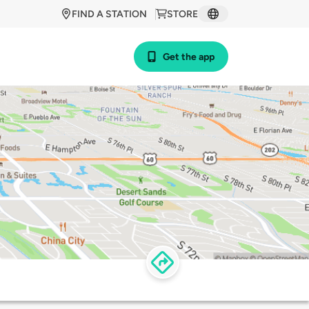
FIND A STATION
STORE
Get the app