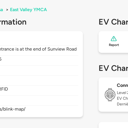
sa
>
East Valley YMCA
rmation
EV Char
Report
Entrance is at the end of Sunview Road
6
EV Char
Conn
RFID
Level
EV Ch
Derniè
s/blink-map/