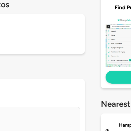
tos
Find P
Nearest
Hamp