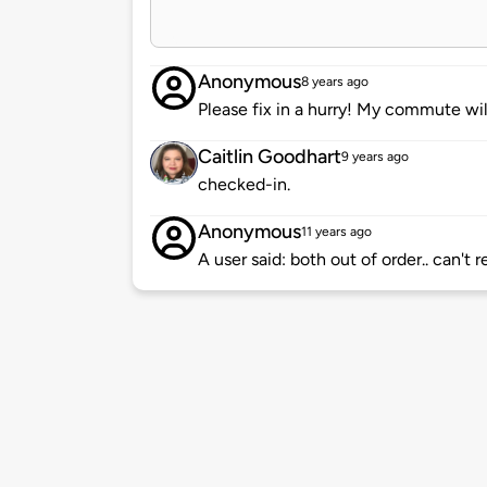
Anonymous
8 years ago
Please fix in a hurry! My commute wi
Caitlin Goodhart
9 years ago
checked-in.
Anonymous
11 years ago
A user said: both out of order.. can't r