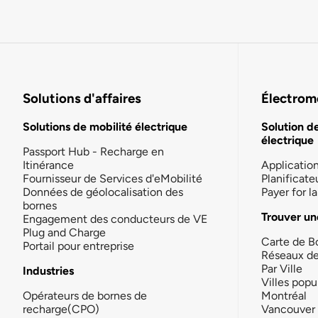
Solutions d'affaires
Électromo
Solutions de mobilité électrique
Solution d
électrique
Passport Hub - Recharge en
Itinérance
Applicatio
Fournisseur de Services d'eMobilité
Planificate
Données de géolocalisation des
Payer for 
bornes
Trouver un
Engagement des conducteurs de VE
Plug and Charge
Carte de B
Portail pour entreprise
Réseaux d
Par Ville
Industries
Villes popu
Opérateurs de bornes de
Montréal
recharge(CPO)
Vancouver