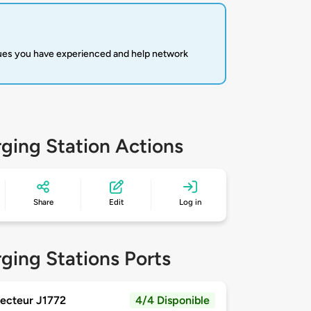
sues you have experienced and help network
ging Station Actions
Share
Edit
Log in
ging Stations Ports
ecteur J1772
4/4 Disponible