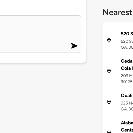
Nearest
520 S
520 So
GA, 3
Ceda
Cola 
209 Ma
30125
Quali
925 No
GA, 3
Alab
Cent