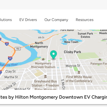
lutions
EV Drivers
Our Company
Resources
tes by Hilton Montgomery Downtown EV Chargin