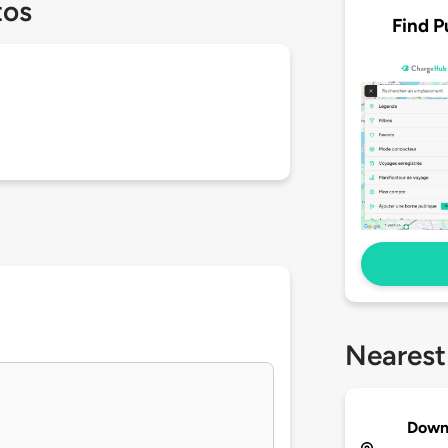
tos
Find P
Nearest
Down