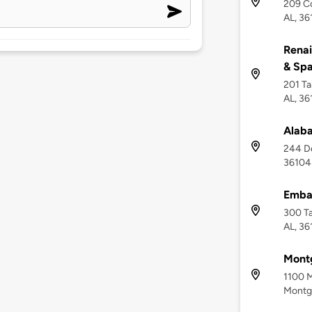
209 C
AL, 3
Rena
& Spa
201 Ta
AL, 3
Alab
244 D
36104
Emba
300 Ta
AL, 3
Mont
1100 M
Montg