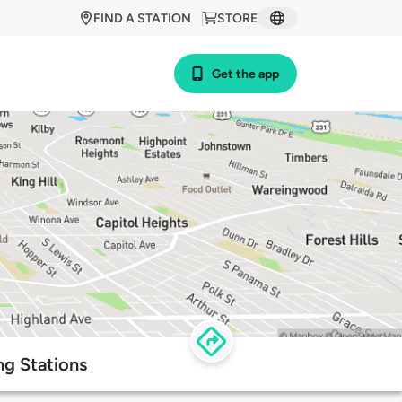
FIND A STATION
STORE
Get the app
g Stations