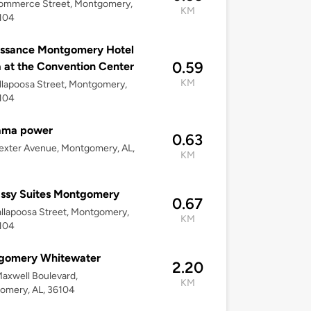
ommerce Street, Montgomery,
KM
6104
issance Montgomery Hotel
0.59
 at the Convention Center
KM
llapoosa Street, Montgomery,
6104
ama power
0.63
exter Avenue, Montgomery, AL,
KM
ssy Suites Montgomery
0.67
llapoosa Street, Montgomery,
KM
6104
gomery Whitewater
2.20
axwell Boulevard,
KM
omery, AL, 36104