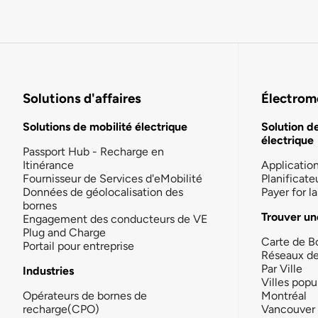
Solutions d'affaires
Électromo
Solutions de mobilité électrique
Solution d
électrique
Passport Hub - Recharge en
Itinérance
Applicatio
Fournisseur de Services d'eMobilité
Planificate
Données de géolocalisation des
Payer for 
bornes
Trouver un
Engagement des conducteurs de VE
Plug and Charge
Carte de B
Portail pour entreprise
Réseaux d
Par Ville
Industries
Villes popu
Opérateurs de bornes de
Montréal
recharge(CPO)
Vancouver