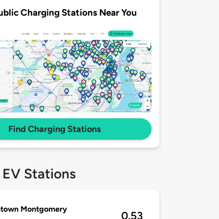
ublic Charging Stations Near You
Find Charging Stations
 EV Stations
town Montgomery
0.53