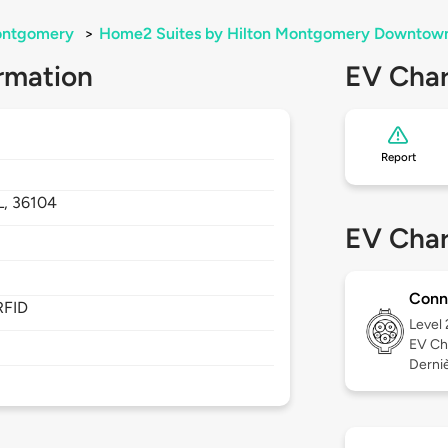
ntgomery
>
Home2 Suites by Hilton Montgomery Downtow
rmation
EV Char
Report
L,
36104
EV Char
Conn
RFID
Level
EV Ch
Derniè