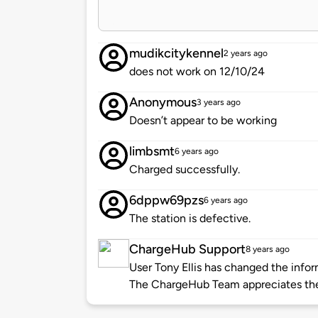
mudikcitykennel
2 years ago
does not work on 12/10/24
Anonymous
3 years ago
Doesn’t appear to be working
limbsmt
6 years ago
Charged successfully.
6dppw69pzs
6 years ago
The station is defective.
ChargeHub Support
8 years ago
User Tony Ellis has changed the inform
The ChargeHub Team appreciates the