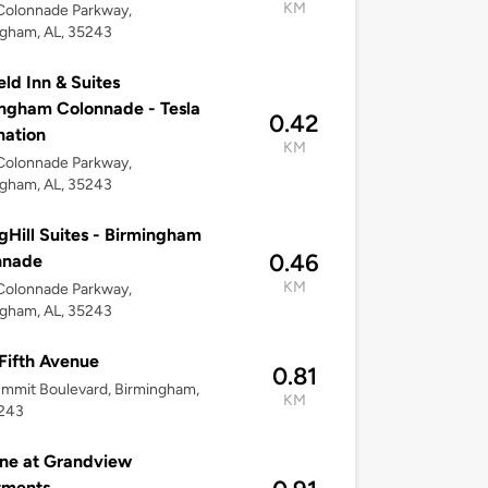
KM
Colonnade Parkway,
gham, AL, 35243
eld Inn & Suites
ngham Colonnade - Tesla
0.42
nation
KM
Colonnade Parkway,
gham, AL, 35243
gHill Suites - Birmingham
0.46
nnade
KM
Colonnade Parkway,
gham, AL, 35243
Fifth Avenue
0.81
mmit Boulevard, Birmingham,
KM
5243
ne at Grandview
tments