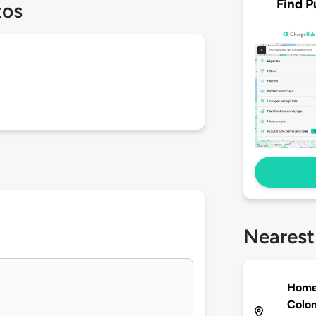
Find P
tos
Nearest
Home
Colon