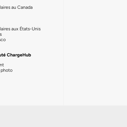
laires au Canada
laires aux États-Unis
s
sco
té ChargeHub
nt
photo