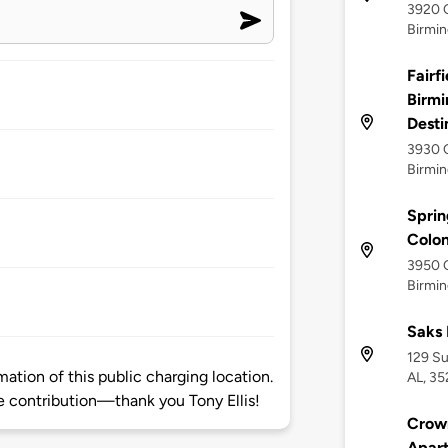
3920 
Birmin
Fairfi
Birmi
Desti
3930 
Birmin
Sprin
Colo
3950 
Birmin
Saks 
129 Su
ation of this public charging location.
AL, 3
 contribution—thank you Tony Ellis!
Crow
Apar