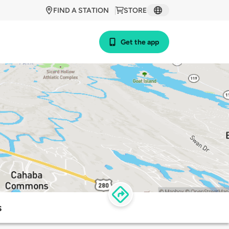
FIND A STATION
STORE
Get the app
s