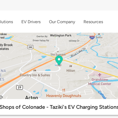
lutions
EV Drivers
Our Company
Resources
Shops of Colonade - Taziki's EV Charging Station