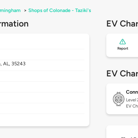
rmingham
>
Shops of Colonade - Taziki's
rmation
EV Char
Report
m,
AL,
35243
EV Char
Conn
Level
EV Ch