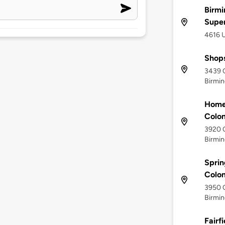
Birmi
Supe
4616 
Shops
3439 
Birmin
Home
Colon
3920 
Birmin
Sprin
Colo
3950 
Birmin
Fairfi