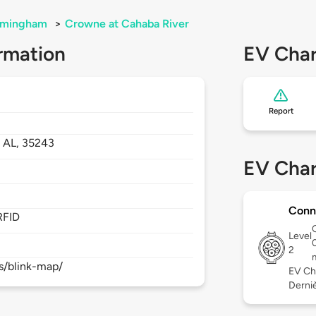
rmingham
>
Crowne at Cahaba River
rmation
EV Char
Report
,
AL,
35243
EV Char
Conn
RFID
Level
2
s/blink-map/
EV Ch
Derniè