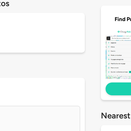
tos
Find P
Nearest