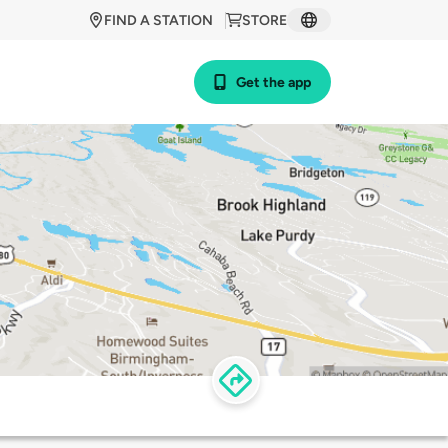
FIND A STATION
STORE
Get the app