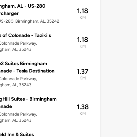
ngham, AL - US-280
1.18
rcharger
KM
US-280, Birmingham, AL, 35242
 of Colonade - Taziki's
1.18
Colonnade Parkway,
KM
gham, AL, 35243
2 Suites Birmingham
1.37
nade - Tesla Destination
KM
Colonnade Parkway,
gham, AL, 35243
gHill Suites - Birmingham
1.38
nnade
KM
Colonnade Parkway,
gham, AL, 35243
eld Inn & Suites