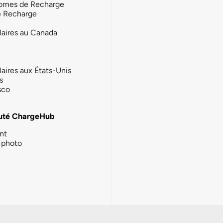
ornes de Recharge
e Recharge
laires au Canada
laires aux États-Unis
s
sco
té ChargeHub
nt
photo