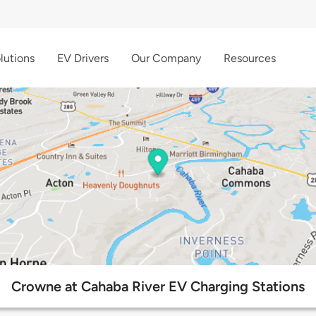
lutions
EV Drivers
Our Company
Resources
Crowne at Cahaba River EV Charging Stations