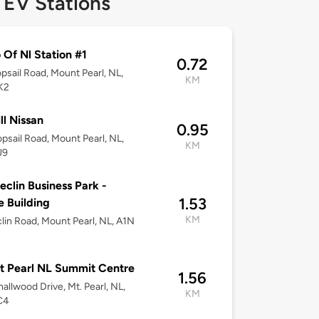
 EV Stations
 Of Nl Station #1
0.72
psail Road, Mount Pearl, NL,
KM
K2
ll Nissan
0.95
psail Road, Mount Pearl, NL,
KM
J9
eclin Business Park -
1.53
e Building
KM
lin Road, Mount Pearl, NL, A1N
 Pearl NL Summit Centre
1.56
allwood Drive, Mt. Pearl, NL,
KM
C4