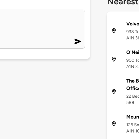
Nearest
Volvo
938 To
A1N 3
O'Nei
900 To
A1N 3
The B
Offic
22 Bec
5B8
Mount
126 Sm
A1N 1