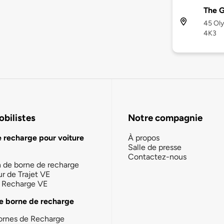
The G
45 Oly
4K3
bilistes
Notre compagnie
e recharge pour voiture
À propos
Salle de presse
Contactez-nous
n de borne de recharge
ur de Trajet VE
la Recharge VE
e borne de recharge
ornes de Recharge