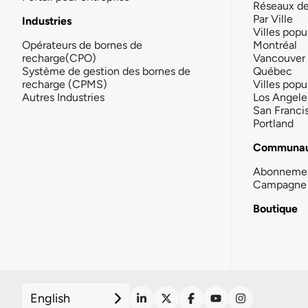
Réseaux d
Par Ville
Industries
Villes popu
Opérateurs de bornes de
Montréal
recharge(CPO)
Vancouver
Système de gestion des bornes de
Québec
recharge (CPMS)
Villes popu
Autres Industries
Los Angele
San Franci
Portland
Communau
Abonneme
Campagne 
Boutique
English