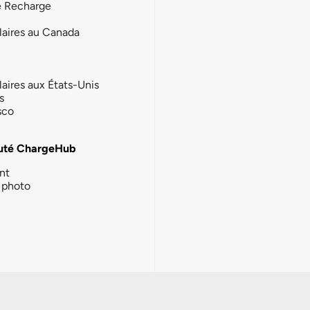
e Recharge
laires au Canada
laires aux États-Unis
s
sco
té ChargeHub
nt
photo