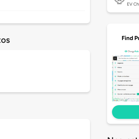
EV Ch
Find P
tos