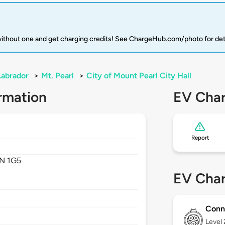
 without one and get charging credits! See ChargeHub.com/photo for det
Labrador
>
Mt. Pearl
>
City of Mount Pearl City Hall
rmation
EV Char
Report
N 1G5
EV Char
Conn
Level