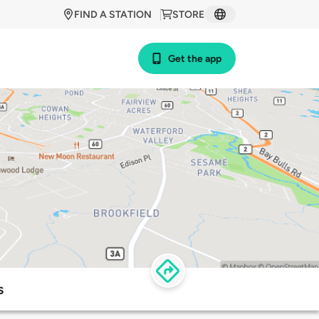
FIND A STATION
STORE
Get the app
s