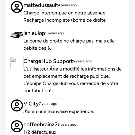
mattedussault
4 years ago
Charge interrompue en notre absence.
Recharge incomplète (borne de droite
ian.eulop
5 years ago
La borne de droite ne charge pas, mais elle
débite des $.
ChargeHub Support
6 years ago
L’utilisateur Åriø a modifié les informations de
cet emplacement de recharge publique.
L’équipe ChargeHub vous remercie de votre
contribution!
ViCity
7 years ago
J'ai eu une mauvaise expérience.
coffeebrainz2
8 years ago
1/2 défectueux