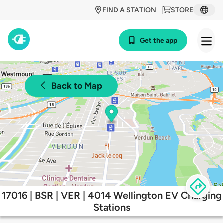
FIND A STATION
STORE
Get the app
Back to Map
17016 | BSR | VER | 4014 Wellington EV Charging
Stations