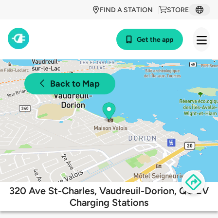
FIND A STATION
STORE
Get the app
Back to Map
320 Ave St-Charles, Vaudreuil-Dorion, QC EV
Charging Stations