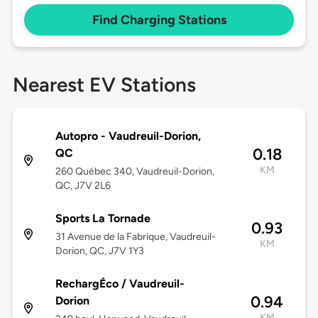
Find Charging Stations
Nearest EV Stations
Autopro - Vaudreuil-Dorion,
0.18
QC
KM
260 Québec 340, Vaudreuil-Dorion,
QC, J7V 2L6
Sports La Tornade
0.93
31 Avenue de la Fabrique, Vaudreuil-
KM
Dorion, QC, J7V 1Y3
RechargÉco / Vaudreuil-
0.94
Dorion
KM