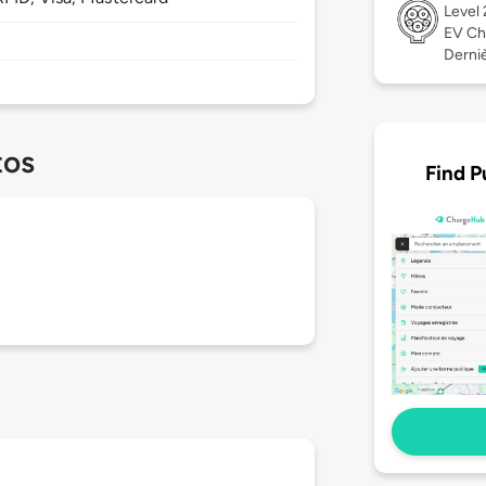
Level
EV Ch
Derniè
tos
Find P