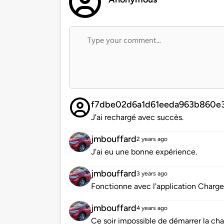
f7dbe02d6a1d61eeda963b860e
J’ai rechargé avec succès.
jmbouffard
2 years ago
J'ai eu une bonne expérience.
jmbouffard
3 years ago
Fonctionne avec l'application Charg
jmbouffard
4 years ago
Ce soir impossible de démarrer la ch