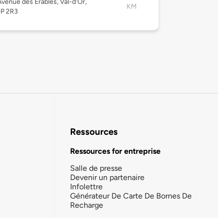
venue des Érables, Val-d'Or,
KM
9P 2R3
Ressources
Ressources for entreprise
Salle de presse
Devenir un partenaire
Infolettre
Générateur De Carte De Bornes De
Recharge