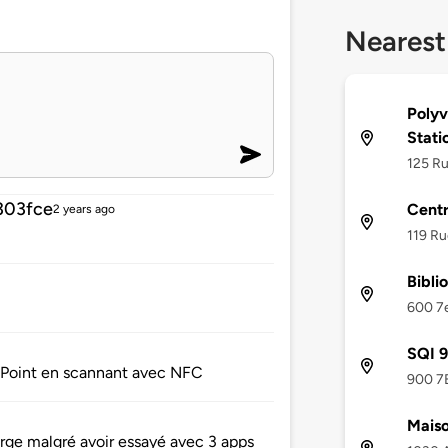
Nearest
Polyv
Stati
125 Ru
303fce
Centr
2 years ago
119 Ru
Bibli
600 7e
SQI 9
ePoint en scannant avec NFC
900 7E
Maiso
arge malgré avoir essayé avec 3 apps