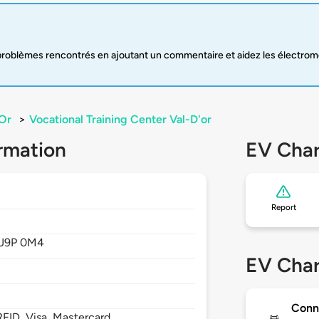
oblèmes rencontrés en ajoutant un commentaire et aidez les électromobi
'Or
>
Vocational Training Center Val-D'or
rmation
EV Char
Report
J9P 0M4
EV Char
Conn
FID, Visa, Mastercard