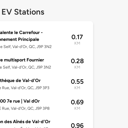
 EV Stations
alente le Carrefour -
0.17
onement Principale
KM
e Self, Val-d'Or, QC, J9P 3N2
e multisport Fournier
0.28
e Self, Val-d'Or, QC, J9P 3N2
KM
othèque de Val-d'Or
0.55
 Rue, Val-d'Or, QC, J9P 3P3
KM
00 7e rue | Val dOr
0.69
 Rue, Val-d'Or, QC, J9P 3P8
KM
n des Aînés de Val-d'Or
0.96