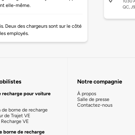
1030 A
oint elle-même.
QC, J
is. Deux des chargeurs sont sur le côté
les employés.
bilistes
Notre compagnie
e recharge pour voiture
À propos
Salle de presse
Contactez-nous
n de borne de recharge
ur de Trajet VE
la Recharge VE
e borne de recharge