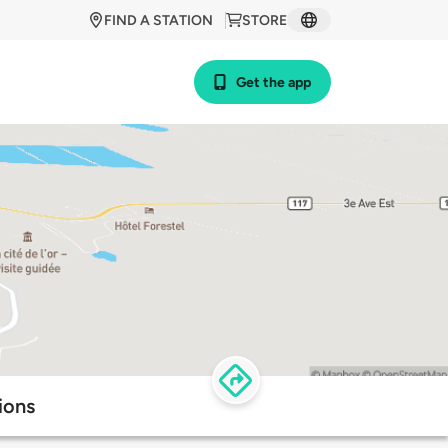
FIND A STATION
STORE
Get the app
ions