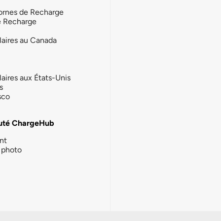
ornes de Recharge
e Recharge
laires au Canada
laires aux États-Unis
s
sco
té ChargeHub
nt
photo