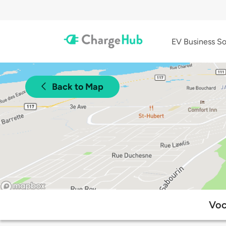
EV Business So
Back to Map
Voc