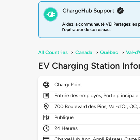
ChargeHub Support
Aidez la communauté VÉ! Partagez les pr
l'opérateur de ce réseau.
All Countries
>
Canada
>
Québec
>
Val-d
EV Charging Station Info
ChargePoint
Entrée des employés, Porte principale
700
Boulevard des Pins,
Val-d'Or,
QC,
Publique
24 Heures
ChargeHub App, Appli Réseau, Carte R