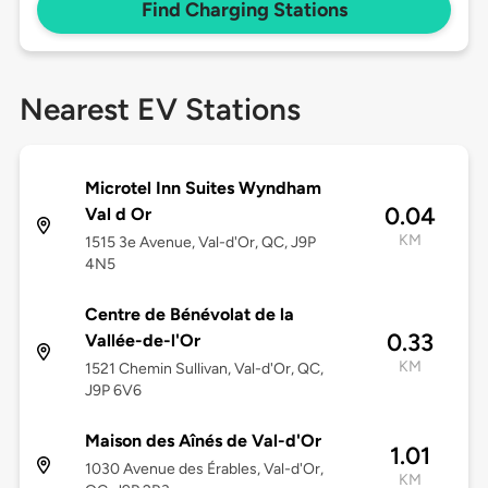
Find Charging Stations
Nearest EV Stations
Microtel Inn Suites Wyndham
0.04
Val d Or
KM
1515 3e Avenue, Val-d'Or, QC, J9P
4N5
Centre de Bénévolat de la
0.33
Vallée-de-l'Or
KM
1521 Chemin Sullivan, Val-d'Or, QC,
J9P 6V6
Maison des Aînés de Val-d'Or
1.01
1030 Avenue des Érables, Val-d'Or,
KM