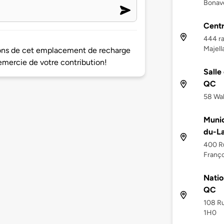
Bonav
Centr
444 ra
Majell
tions de cet emplacement de recharge
mercie de votre contribution!
Sall
QC
58 Wa
Munic
du-L
400 R
Franç
Nati
QC
108 R
1H0