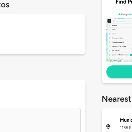
Find P
tos
Nearest
Munic
1155 R