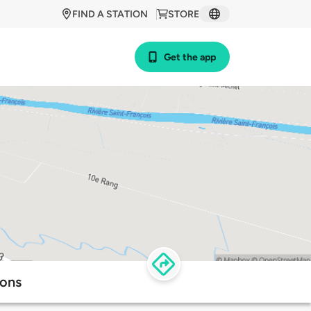
FIND A STATION
STORE
Get the app
ions