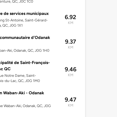
enture, QC, J0C 1C0
e de services municipaux
6.92
ng St-Antoine, Saint-Gérard-
KM
a, QC, J0G 1X1
e communautaire d'Odanak
9.37
KM
ban-Aki, Odanak, QC, J0G 1H0
ipalité de Saint-François-
9.46
ac QC
KM
ue Notre Dame, Saint-
ois-du-Lac, QC, J0G 1M0
on Waban-Aki - Odanak
9.47
KM
ue Waban-Aki, Odanak, QC, J0G