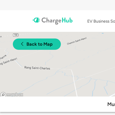
EV Business So
Back to Map
Mun