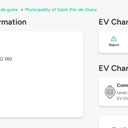
 de guire
>
Municipality of Saint-Pie-de-Guire
rmation
EV Char
Report
G 1R0
EV Char
Conn
Level
EV Ch