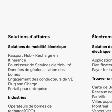
Solutions d'affaires
Électromo
Solutions de mobilité électrique
Solution d
électrique
Passport Hub - Recharge en
Itinérance
Applicatio
Fournisseur de Services d'eMobilité
Planificate
Données de géolocalisation des
Payer for 
bornes
Trouver un
Engagement des conducteurs de VE
Plug and Charge
Carte de B
Portail pour entreprise
Réseaux d
Par Ville
Industries
Villes popu
Opérateurs de bornes de
Montréal
recharge(CPO)
Vancouver