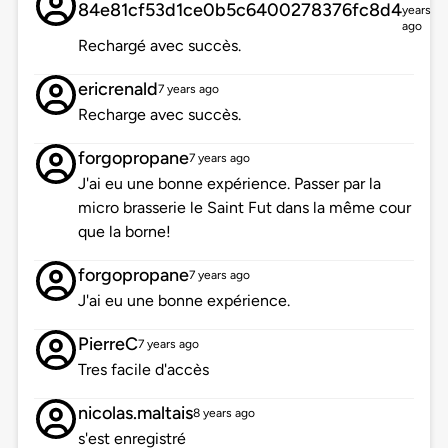
84e81cf53d1ce0b5c6400278376fc8d4
years
ago
Rechargé avec succès.
ericrenald
7 years ago
Recharge avec succès.
forgopropane
7 years ago
J'ai eu une bonne expérience. Passer par la
micro brasserie le Saint Fut dans la même cour
que la borne!
forgopropane
7 years ago
J'ai eu une bonne expérience.
PierreC
7 years ago
Tres facile d'accès
nicolas.maltais
8 years ago
s'est enregistré