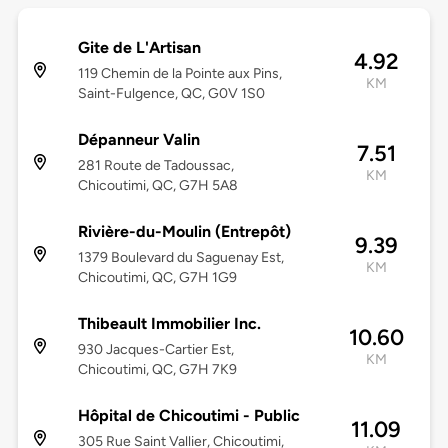
Gite de L'Artisan
4.92
119 Chemin de la Pointe aux Pins,
KM
Saint-Fulgence, QC, G0V 1S0
Dépanneur Valin
7.51
281 Route de Tadoussac,
KM
Chicoutimi, QC, G7H 5A8
Rivière-du-Moulin (Entrepôt)
9.39
1379 Boulevard du Saguenay Est,
KM
Chicoutimi, QC, G7H 1G9
Thibeault Immobilier Inc.
10.60
930 Jacques-Cartier Est,
KM
Chicoutimi, QC, G7H 7K9
Hôpital de Chicoutimi - Public
11.09
305 Rue Saint Vallier, Chicoutimi,