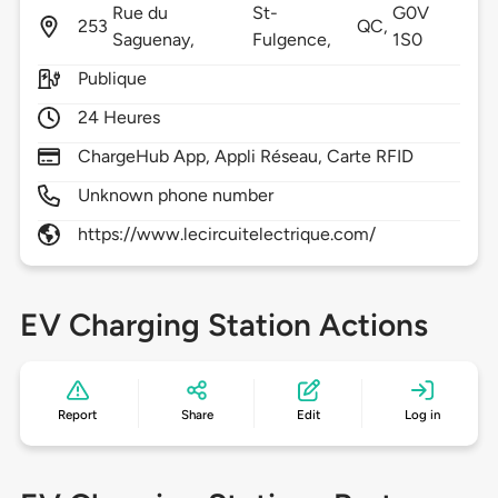
Rue du
St-
G0V
253
QC,
Saguenay,
Fulgence,
1S0
Publique
24 Heures
ChargeHub App, Appli Réseau, Carte RFID
Unknown phone number
https://www.lecircuitelectrique.com/
EV Charging Station Actions
Report
Share
Edit
Log in