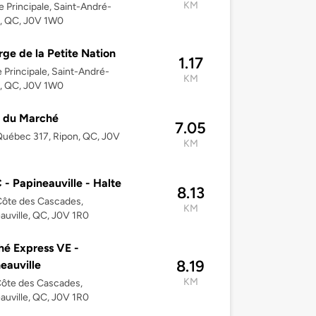
KM
e Principale, Saint-André-
n, QC, J0V 1W0
ge de la Petite Nation
1.17
 Principale, Saint-André-
KM
n, QC, J0V 1W0
e du Marché
7.05
uébec 317, Ripon, QC, J0V
KM
- Papineauville - Halte
8.13
Côte des Cascades,
KM
auville, QC, J0V 1R0
é Express VE -
8.19
eauville
KM
ôte des Cascades,
auville, QC, J0V 1R0