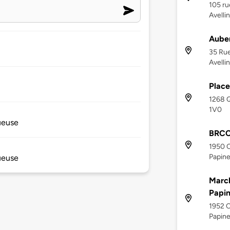
105 ru
Avelli
Auber
35 Rue
Avelli
Plac
1268 Q
1V0
ueuse
BRCC 
1950 
Papine
ueuse
March
Papin
1952 C
Papine