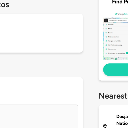
Find P
tos
Nearest
Desja
Natio