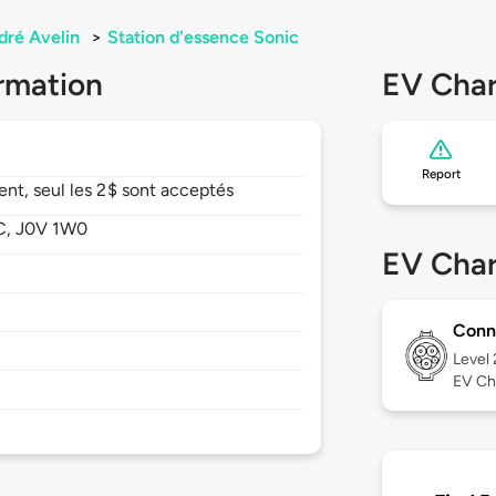
dré Avelin
>
Station d'essence Sonic
rmation
EV Char
Report
nt, seul les 2$ sont acceptés
C,
J0V 1W0
EV Char
Conn
Level
EV Ch