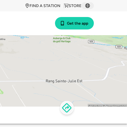
FIND A STATION
STORE
Get the app