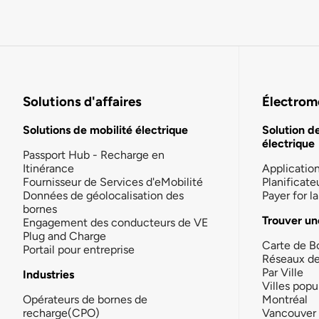
Solutions d'affaires
Électromo
Solutions de mobilité électrique
Solution d
électrique
Passport Hub - Recharge en
Itinérance
Applicatio
Fournisseur de Services d'eMobilité
Planificate
Données de géolocalisation des
Payer for 
bornes
Trouver un
Engagement des conducteurs de VE
Plug and Charge
Carte de B
Portail pour entreprise
Réseaux d
Par Ville
Industries
Villes popu
Opérateurs de bornes de
Montréal
recharge(CPO)
Vancouver