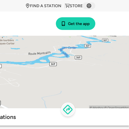
FIND A STATION
STORE
Get the app
ations