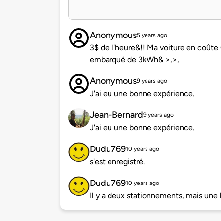
Anonymous
5 years ago
3$ de l'heure&!! Ma voiture en coûte
embarqué de 3kWh& >,>,
Anonymous
9 years ago
J'ai eu une bonne expérience.
Jean-Bernard
9 years ago
J'ai eu une bonne expérience.
Dudu769
10 years ago
s'est enregistré.
Dudu769
10 years ago
Il y a deux stationnements, mais une