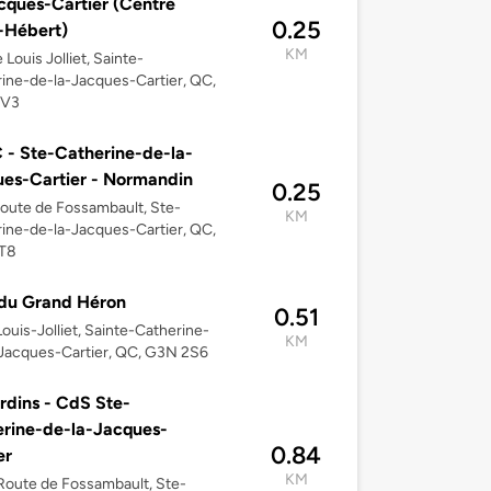
cques-Cartier (Centre
0.25
-Hébert)
KM
 Louis Jolliet, Sainte-
ine-de-la-Jacques-Cartier, QC,
2V3
- Ste-Catherine-de-la-
es-Cartier - Normandin
0.25
oute de Fossambault, Ste-
KM
ine-de-la-Jacques-Cartier, QC,
T8
du Grand Héron
0.51
Louis-Jolliet, Sainte-Catherine-
KM
Jacques-Cartier, QC, G3N 2S6
rdins - CdS Ste-
rine-de-la-Jacques-
0.84
er
KM
oute de Fossambault, Ste-