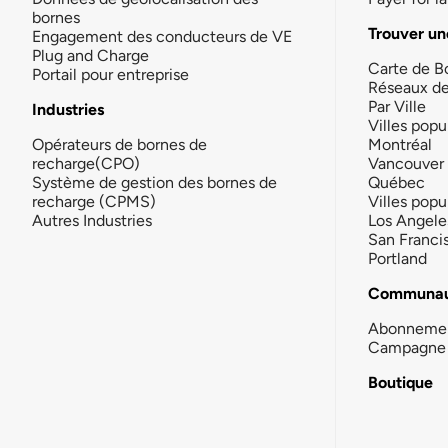
bornes
Trouver un
Engagement des conducteurs de VE
Plug and Charge
Carte de B
Portail pour entreprise
Réseaux d
Par Ville
Industries
Villes popu
Opérateurs de bornes de
Montréal
recharge(CPO)
Vancouver
Système de gestion des bornes de
Québec
recharge (CPMS)
Villes popu
Autres Industries
Los Angele
San Franci
Portland
Communau
Abonneme
Campagne 
Boutique