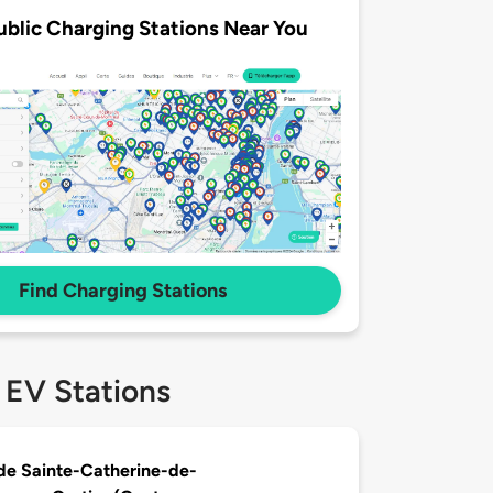
ublic Charging Stations Near You
Find Charging Stations
 EV Stations
 de Sainte-Catherine-de-