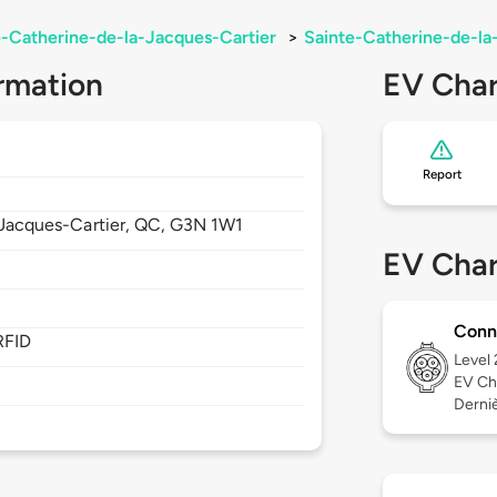
e-Catherine-de-la-Jacques-Cartier
>
Sainte-Catherine-de-la
rmation
EV Char
Report
Jacques-Cartier,
QC,
G3N 1W1
EV Char
Conn
RFID
Level
EV Ch
Dernièr