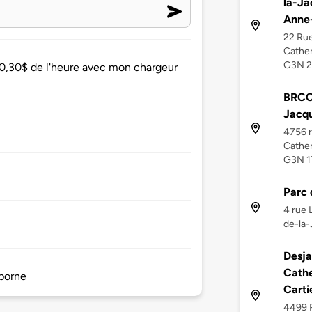
la-Ja
Anne
22 Rue
Cather
G3N 
 0,30$ de l'heure avec mon chargeur
BRCC 
Jacqu
4756 r
Cather
G3N 1
Parc 
4 rue 
de-la-
Desja
Cathe
 borne
Carti
4499 R