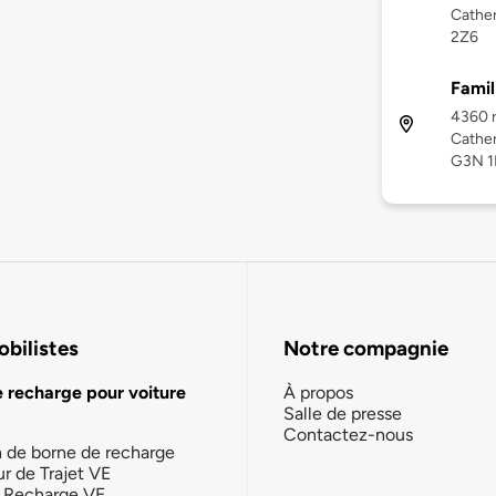
Cather
2Z6
Famil
4360 r
Cather
G3N 1
bilistes
Notre compagnie
e recharge pour voiture
À propos
Salle de presse
Contactez-nous
n de borne de recharge
ur de Trajet VE
la Recharge VE