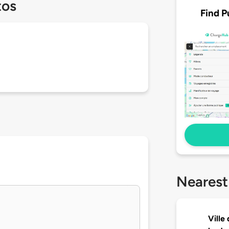
tos
Find P
Nearest
Ville