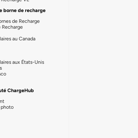
e borne de recharge
ornes de Recharge
e Recharge
laires au Canada
laires aux États-Unis
s
sco
té ChargeHub
nt
photo