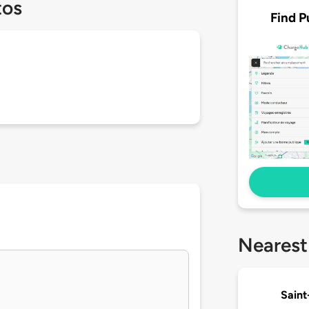
tos
Find P
Nearest
Saint