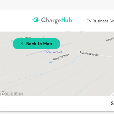
EV Business So
Back to Map
S