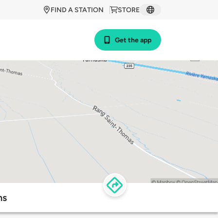
FIND A STATION
STORE
Get the app
ns