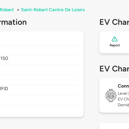
-Robert
>
Saint-Robert Centre De Loisirs
rmation
EV Char
Report
 1S0
EV Char
Conn
RFID
Level
EV Ch
Dernièr