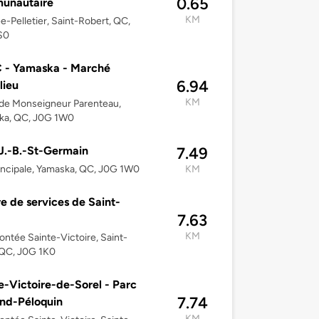
0.65
unautaire
KM
e-Pelletier, Saint-Robert, QC,
S0
 - Yamaska - Marché
6.94
lieu
KM
de Monseigneur Parenteau,
ka, QC, J0G 1W0
J.-B.-St-Germain
7.49
incipale, Yamaska, QC, J0G 1W0
KM
e de services de Saint-
7.63
KM
ntée Sainte-Victoire, Saint-
 QC, J0G 1K0
e-Victoire-de-Sorel - Parc
7.74
nd-Péloquin
KM