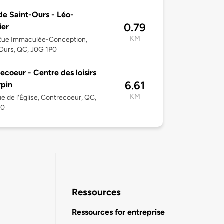
 de Saint-Ours - Léo-
0.79
ier
KM
Rue Immaculée-Conception,
Ours, QC, J0G 1P0
ecoeur - Centre des loisirs
6.61
rpin
KM
e de l'Église, Contrecoeur, QC,
C0
Ressources
Ressources for entreprise