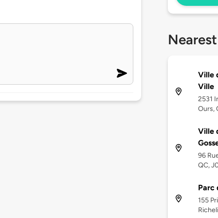
Nearest
Ville
Ville
2531 I
Ours, 
Ville
Gosse
96 Rue
QC, J
Parc 
155 Pr
Richel