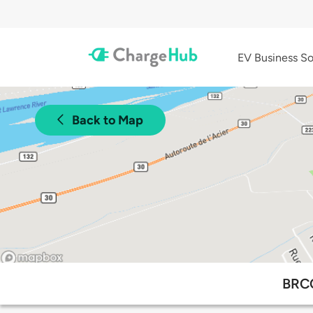
EV Business So
Back to Map
BRCC