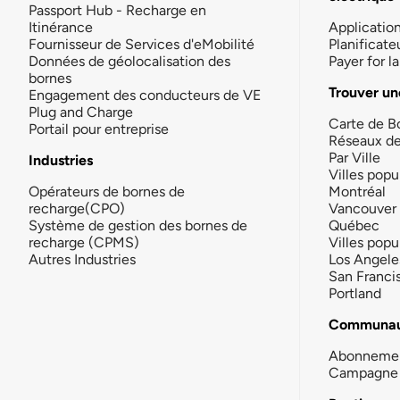
Passport Hub - Recharge en
Itinérance
Applicatio
Fournisseur de Services d'eMobilité
Planificate
Données de géolocalisation des
Payer for 
bornes
Trouver un
Engagement des conducteurs de VE
Plug and Charge
Carte de B
Portail pour entreprise
Réseaux d
Par Ville
Industries
Villes popu
Opérateurs de bornes de
Montréal
recharge(CPO)
Vancouver
Système de gestion des bornes de
Québec
recharge (CPMS)
Villes popu
Autres Industries
Los Angele
San Franci
Portland
Communau
Abonneme
Campagne 