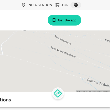
FIND A STATION
STORE
Get the app
tions