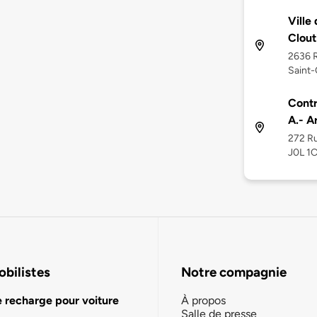
Ville
Clout
2636 
Saint-
Contr
A.- A
272 Ru
J0L 1
bilistes
Notre compagnie
e recharge pour voiture
À propos
Salle de presse