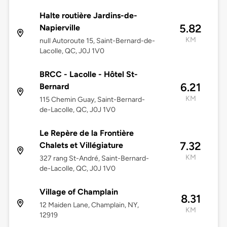
Halte routière Jardins-de-
5.82
Napierville
KM
null Autoroute 15, Saint-Bernard-de-
Lacolle, QC, J0J 1V0
BRCC - Lacolle - Hôtel St-
6.21
Bernard
KM
115 Chemin Guay, Saint-Bernard-
de-Lacolle, QC, J0J 1V0
Le Repère de la Frontière
7.32
Chalets et Villégiature
KM
327 rang St-André, Saint-Bernard-
de-Lacolle, QC, J0J 1V0
Village of Champlain
8.31
12 Maiden Lane, Champlain, NY,
KM
12919