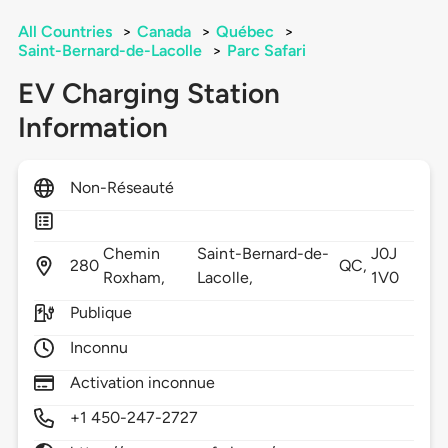
All Countries
>
Canada
>
Québec
>
Saint-Bernard-de-Lacolle
>
Parc Safari
EV Charging Station
Information
Non-Réseauté
Chemin
Saint-Bernard-de-
J0J
280
QC,
Roxham,
Lacolle,
1V0
Publique
Inconnu
Activation inconnue
+1 450-247-2727