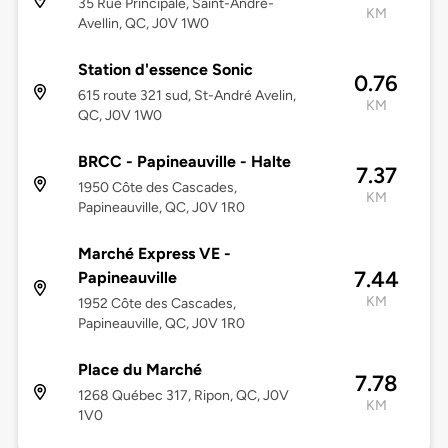
35 Rue Principale, Saint-André-
KM
Avellin, QC, J0V 1W0
Station d'essence Sonic
0.76
615 route 321 sud, St-André Avelin,
KM
QC, J0V 1W0
BRCC - Papineauville - Halte
7.37
1950 Côte des Cascades,
KM
Papineauville, QC, J0V 1R0
Marché Express VE -
7.44
Papineauville
KM
1952 Côte des Cascades,
Papineauville, QC, J0V 1R0
Place du Marché
7.78
1268 Québec 317, Ripon, QC, J0V
KM
1V0