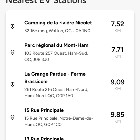
Nearest EV Stations
Camping de la rivière Nicolet
7.52
32 16e rang, Wotton, QC, J0A 1N0
KM
Parc régional du Mont-Ham
7.71
103 Route 257 Ouest, Ham-Sud,
KM
QC, J0B 3J0
La Grange Pardue - Ferme
9.09
Brassicole
KM
261 Route 216 Ouest Ham-Nord,
Ham-Nord, QC, G0P 1A0
15 Rue Principale
9.85
15 Rue Principale, Notre-Dame-de-
KM
Ham, QC, G0P 1C0
13 Rue Principale