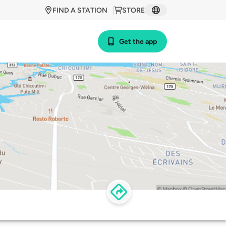
FIND A STATION
STORE
Get the app