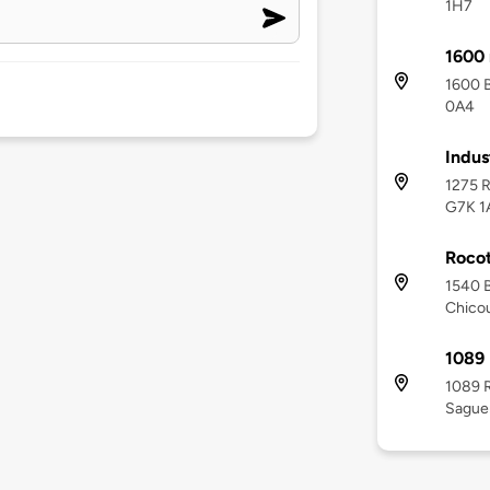
1H7
1600 
1600 B
0A4
Indus
1275 R
G7K 1
Rocot
1540 
Chicou
1089 
1089 R
Sague