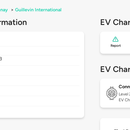
nay
>
Guillevin International
rmation
EV Char
Report
3
EV Char
Conn
Level
EV Ch