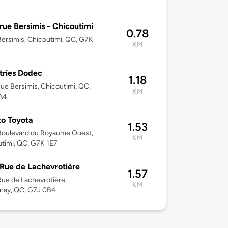
rue Bersimis - Chicoutimi
0.78
ersimis, Chicoutimi, QC, G7K
KM
tries Dodec
1.18
ue Bersimis, Chicoutimi, QC,
KM
A4
o Toyota
1.53
Boulevard du Royaume Ouest,
KM
timi, QC, G7K 1E7
Rue de Lachevrotière
1.57
ue de Lachevrotière,
KM
nay, QC, G7J 0B4