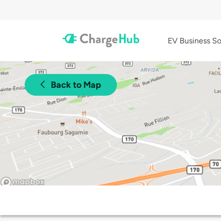
EV Business So
Back to Map