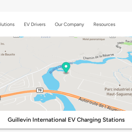
lutions
EV Drivers
Our Company
Resources
Guillevin International EV Charging Stations