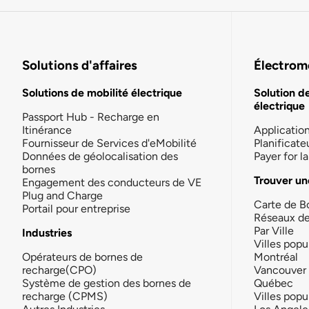
Solutions d'affaires
Électromo
Solutions de mobilité électrique
Solution d
électrique
Passport Hub - Recharge en
Itinérance
Applicatio
Fournisseur de Services d'eMobilité
Planificate
Données de géolocalisation des
Payer for 
bornes
Trouver un
Engagement des conducteurs de VE
Plug and Charge
Carte de B
Portail pour entreprise
Réseaux d
Par Ville
Industries
Villes popu
Opérateurs de bornes de
Montréal
recharge(CPO)
Vancouver
Système de gestion des bornes de
Québec
recharge (CPMS)
Villes popu