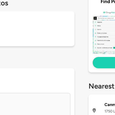
Find P
tos
Nearest
Can
1750 L