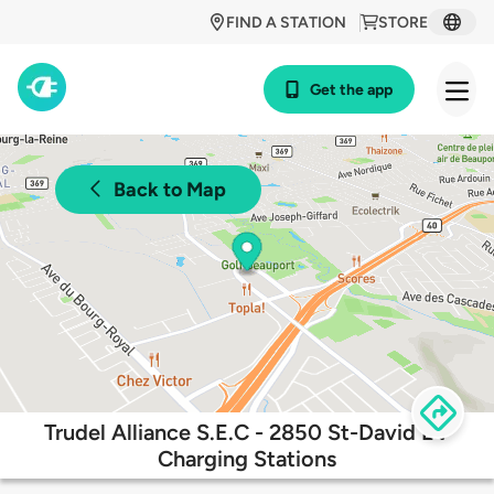
FIND A STATION
STORE
Get the app
Back to Map
Trudel Alliance S.E.C - 2850 St-David EV
Charging Stations