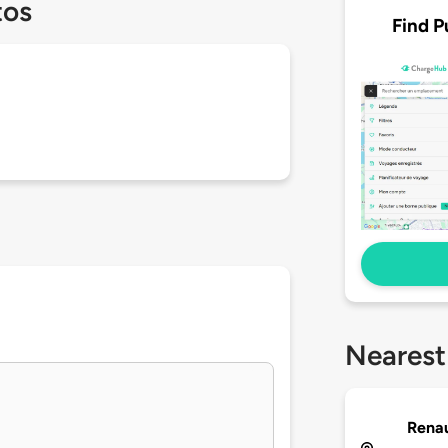
tos
Find P
Nearest
Renau