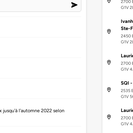
2700 B
G1V 2
Ivanh
Ste-F
2450 B
G1V 2
Lauri
2700 B
G1V 4
SQI -
2535 B
G1V 5
Lauri
x jusqu'à l'automne 2022 selon
2700 B
G1V 4