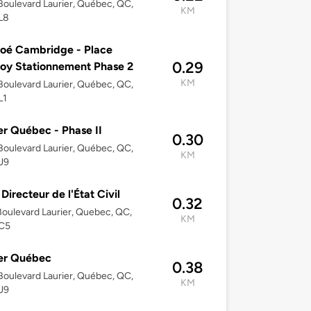
oulevard Laurier, Québec, QC,
KM
L8
oé Cambridge - Place
0.29
oy Stationnement Phase 2
KM
oulevard Laurier, Québec, QC,
L1
er Québec - Phase II
0.30
oulevard Laurier, Québec, QC,
KM
J9
 Directeur de l'État Civil
0.32
oulevard Laurier, Quebec, QC,
KM
C5
er Québec
0.38
oulevard Laurier, Québec, QC,
KM
J9