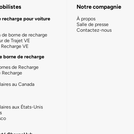
bilistes
Notre compagnie
e recharge pour voiture
À propos
Salle de presse
Contactez-nous
n de borne de recharge
ur de Trajet VE
la Recharge VE
e borne de recharge
ornes de Recharge
e Recharge
laires au Canada
laires aux États-Unis
s
sco