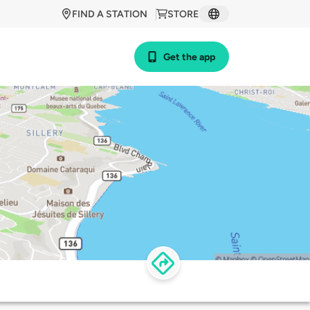
FIND A STATION
STORE
Get the app