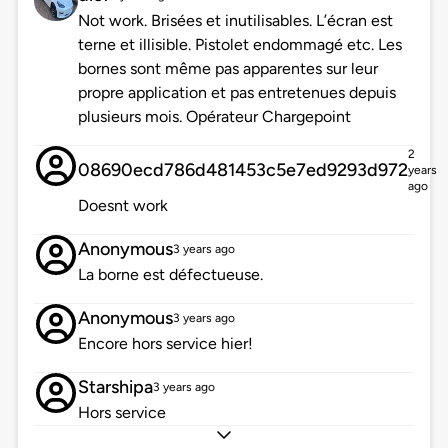
Not work. Brisées et inutilisables. L’écran est
terne et illisible. Pistolet endommagé etc. Les
bornes sont même pas apparentes sur leur
propre application et pas entretenues depuis
plusieurs mois. Opérateur Chargepoint
2
08690ecd786d481453c5e7ed9293d972
years
ago
Doesnt work
Anonymous
3 years ago
La borne est défectueuse.
Anonymous
3 years ago
Encore hors service hier!
Starshipa
3 years ago
Hors service