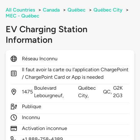
All Countries
>
Canada
>
Québec
>
Québec City
>
MEC - Québec
EV Charging Station
Information
Réseau Inconnu
Il faut avoir la carte ou l'application ChargePoint
/ ChargePoint Card or App is needed
Boulevard
Québec
G2K
1475
QC,
Lebourgneuf,
City,
2G3
Publique
Inconnu
Activation inconnue
+1 888-758-4389